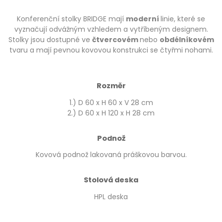
Konferenční stolky BRIDGE mají
moderní
linie, které se
vyznačují odvážným vzhledem a vytříbeným designem.
Stolky jsou dostupné ve
čtvercovém
nebo
obdélníkovém
tvaru a mají pevnou kovovou konstrukci se čtyřmi nohami.
Rozměr
1.) D 60 x H 60 x V 28 cm
2.) D 60 x H 120 x H 28 cm
Podnož
Kovová podnož lakovaná práškovou barvou.
Stolová deska
HPL deska