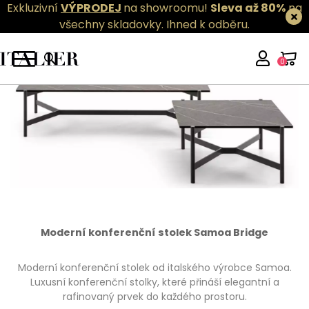
Exkluzivní
VÝPRODEJ
na showroomu!
Sleva až 80%
na
všechny skladovky.
Ihned k odběru.
0
Moderní konferenční stolek Samoa Bridge
Moderní konferenční stolek od italského výrobce Samoa.
Luxusní konferenční stolky, které přináší elegantní a
rafinovaný prvek do každého prostoru.