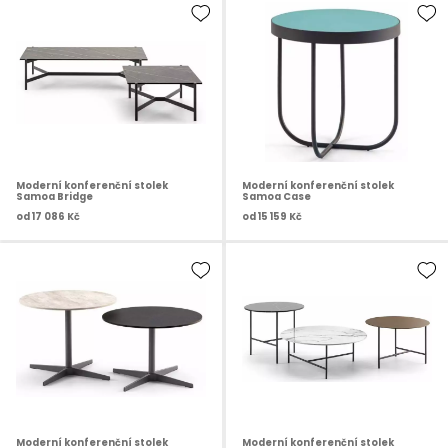
Moderní konferenční stolek
Moderní konferenční stolek
Samoa Bridge
Samoa Case
od
17 086 Kč
od
15 159 Kč
Moderní konferenční stolek
Moderní konferenční stolek