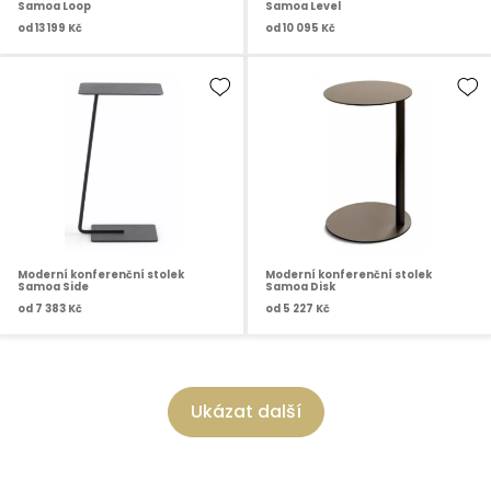
Samoa Loop
Samoa Level
od
13 199 Kč
od
10 095 Kč
Moderní konferenční stolek
Moderní konferenční stolek
Samoa Side
Samoa Disk
od
7 383 Kč
od
5 227 Kč
Ukázat další