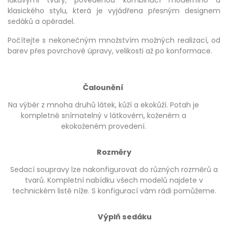
lákavými tvary, povedenou kombinací moderního a
klasického stylu, která je vyjádřena přesným designem
sedáků a opěradel.
Počítejte s nekonečným množstvím možných realizací, od
barev přes povrchové úpravy, velikosti až po konformace.
Čalounění
Na výběr z mnoha druhů látek, kůží a ekokůží. Potah je
kompletně snímatelný v látkovém, koženém a
ekokoženém provedení.
Rozměry
Sedací soupravy lze nakonfigurovat do různých rozměrů a
tvarů. Kompletní nabídku všech modelů najdete v
technickém listě níže. S konfigurací vám rádi pomůžeme.
Výplň sedáku