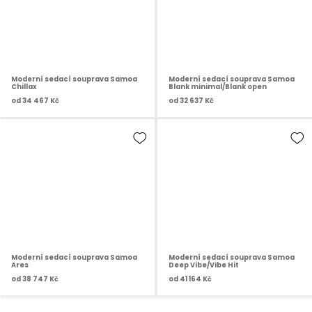
Moderní sedací souprava Samoa
Moderní sedací souprava Samoa
Chillax
Blank minimal/Blank open
od
34 467 Kč
od
32 637 Kč
Moderní sedací souprava Samoa
Moderní sedací souprava Samoa
Ares
Deep Vibe/Vibe Hit
od
38 747 Kč
od
41 164 Kč