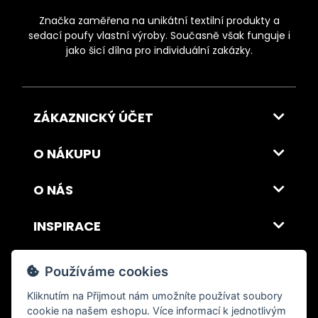
Značka zaměřena na unikátní textilní produkty a
sedací poufy vlastní výroby. Současně však funguje i
jako šicí dílna pro individuální zakázky.
ZÁKAZNICKÝ ÚČET
O NÁKUPU
O NÁS
INSPIRACE
DOPRAVA A PLATBA
Používáme cookies
Kliknutím na
Přijmout
nám umožníte používat soubory
cookie na našem eshopu. Více informací k jednotlivým
© 2026 ITALSKY INTERIER s.r.o. Vytvořilo INIZIO Internet Media s.r.o.
|