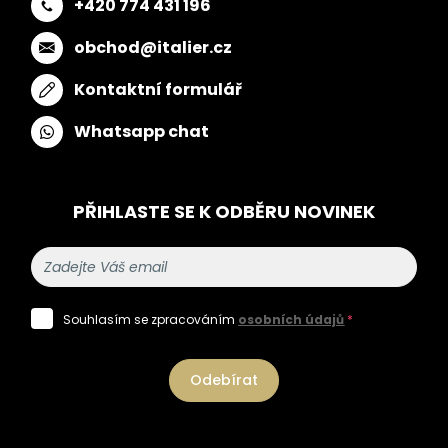
+420 774 431 196
obchod@italier.cz
Kontaktní formulář
Whatsapp chat
PŘIHLASTE SE K ODBĚRU NOVINEK
Souhlasím se zpracováním
osobních údajů
*
Odebírat