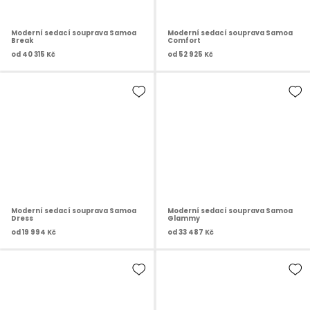
Moderní sedací souprava Samoa
Moderní sedací souprava Samoa
Break
Comfort
od
40 315 Kč
od
52 925 Kč
Moderní sedací souprava Samoa
Moderní sedací souprava Samoa
Dress
Glammy
od
19 994 Kč
od
33 487 Kč