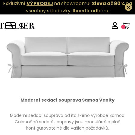
Exkluzivní
VÝPRODEJ
na showroomu!
Sleva až 80%
na
všechny skladovky.
Ihned k odběru.
0
Moderní sedací souprava Samoa Vanity
Moderní sedací souprava od italského výrobce Samoa.
Čalouněné sedací soupravy jsou modulární a plně
konfigurovatelné dle vašich požadavků.