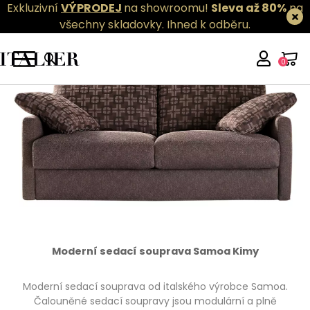
Exkluzivní
VÝPRODEJ
na showroomu!
Sleva až 80%
na
všechny skladovky.
Ihned k odběru.
0
Moderní sedací souprava Samoa Kimy
Moderní sedací souprava od italského výrobce Samoa.
Čalouněné sedací soupravy jsou modulární a plně