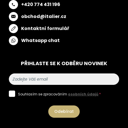
+420 774 431 196
obchod@italier.cz
Kontaktní formulář
Whatsapp chat
PŘIHLASTE SE K ODBĚRU NOVINEK
Souhlasím se zpracováním
osobních údajů
*
Odebírat