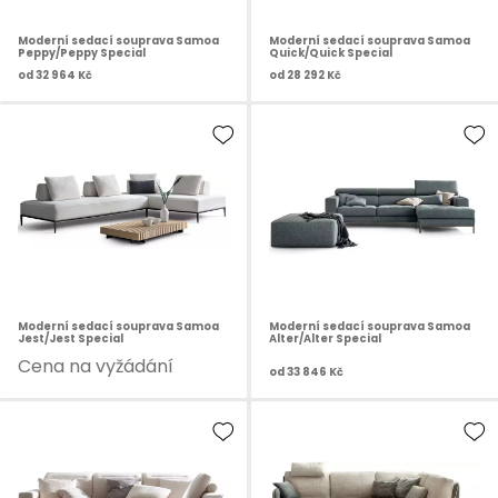
Moderní sedací souprava Samoa
Moderní sedací souprava Samoa
Peppy/Peppy Special
Quick/Quick Special
od
32 964 Kč
od
28 292 Kč
Moderní sedací souprava Samoa
Moderní sedací souprava Samoa
Jest/Jest Special
Alter/Alter Special
Cena na vyžádání
od
33 846 Kč