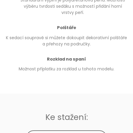
Standardní výplní je polyuretanová pěna. Možnosti
výběru tvrdosti sedáku s možností přidání horní
vrstvy peří.
Polštáře
K sedací soupravě si můžete dokoupit dekorativní polštáře
a přehozy na područky.
Rozklad na spaní
Možnost příplatku za rozklad u tohoto modelu.
Ke stažení: