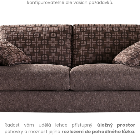
konfigurovatelné dle vašich požadavků.
Radost vám udělá lehce přístupný
úložný prostor
pohovky a možnost jejího
rozložení do pohodlného lůžka
.