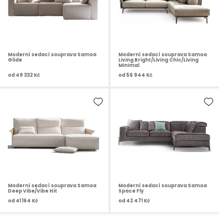
Moderní sedací souprava Samoa
Moderní sedací souprava Samoa
Glide
Living Bright/Living Chic/Living
Minimal
od
49 332 Kč
od
56 944 Kč
Moderní sedací souprava Samoa
Moderní sedací souprava Samoa
Deep Vibe/Vibe Hit
Space Fly
od
41 164 Kč
od
42 471 Kč