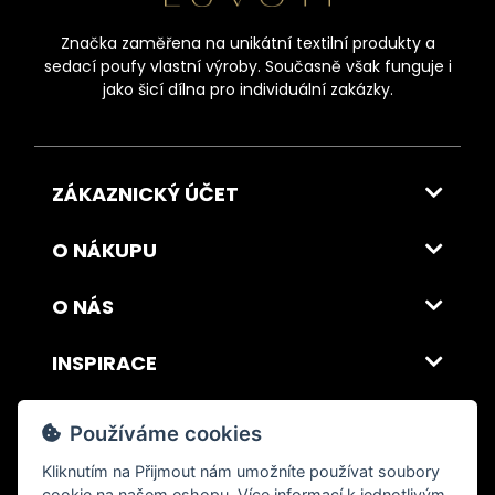
Značka zaměřena na unikátní textilní produkty a
sedací poufy vlastní výroby. Současně však funguje i
jako šicí dílna pro individuální zakázky.
ZÁKAZNICKÝ ÚČET
O NÁKUPU
O NÁS
INSPIRACE
DOPRAVA A PLATBA
Používáme cookies
Kliknutím na
Přijmout
nám umožníte používat soubory
cookie na našem eshopu. Více informací k jednotlivým