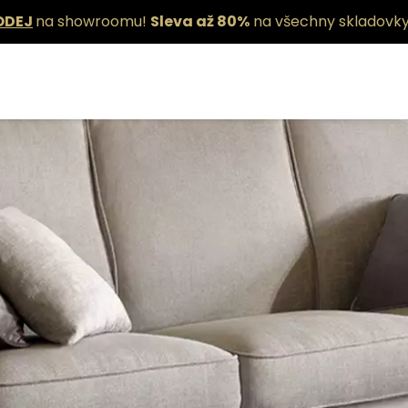
ODEJ
na showroomu!
Sleva až 80%
na všechny skladovky