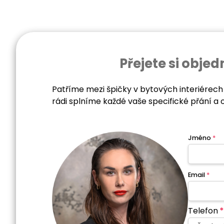
Přejete si obj
Patříme mezi špičky v bytových interiérech
rádi splníme každé vaše specifické přání a 
Jméno
*
Email
*
Telefon
*