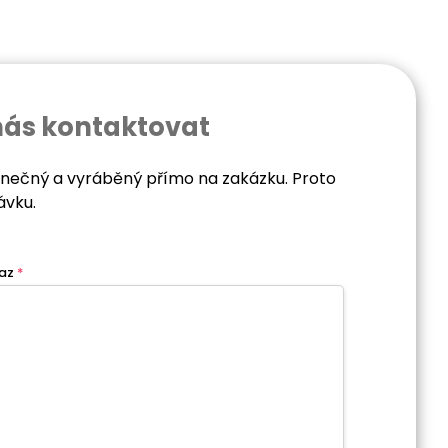
nás kontaktovat
dinečný a vyráběný přímo na zakázku. Proto
ávku.
az
*