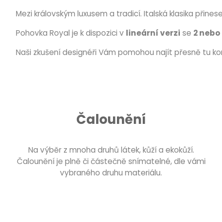
Mezi královským luxusem a tradicí. Italská klasika přine
Pohovka Royal je k dispozici v
lineární verzi
se
2 nebo
Naši zkušení designéři Vám pomohou najít přesně tu k
Čalounění
Na výběr z mnoha druhů látek, kůží a ekokůží.
Čalounění je plně či částečně snímatelné, dle vámi
vybraného druhu materiálu.