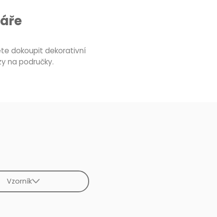
táře
te dokoupit dekorativní
zy na područky.
Vzorník