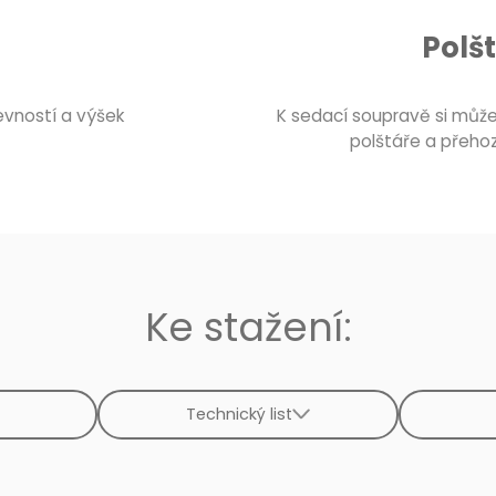
Polš
evností a výšek
K sedací soupravě si může
polštáře a přeho
Ke stažení:
Technický list