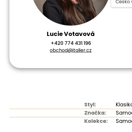
Česko 
Lucie Votavová
+420 774 431 196
obchod@italier.cz
Styl:
Klasik
Značka:
Samo
Kolekce:
Samoa