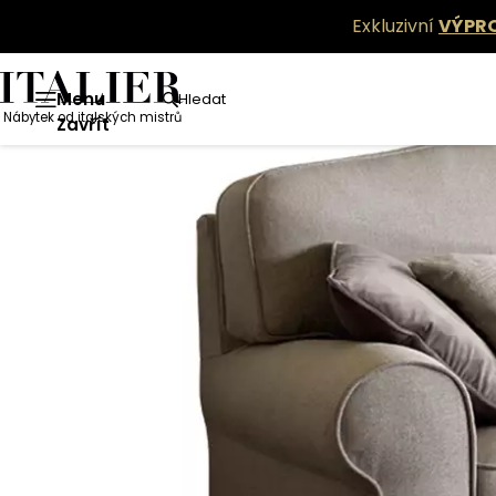
Exkluzivní
VÝPR
Menu
Hledat
Nábytek od italských mistrů
Zavřít