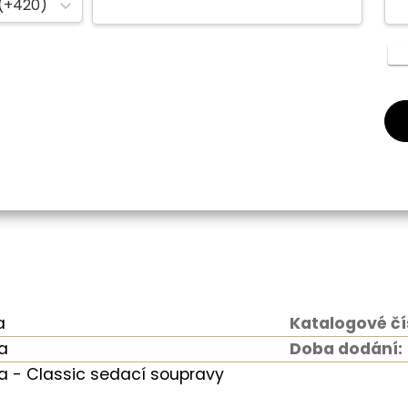
(+420)
a
Katalogové čí
a
Doba dodání:
 - Classic sedací soupravy