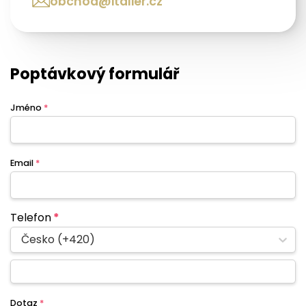
obchod@italier.cz
Poptávkový formulář
Jméno
*
Email
*
Telefon
*
Česko (+420)
Dotaz
*