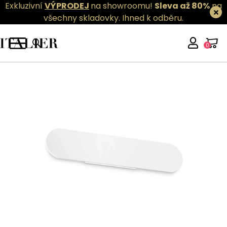
Exkluzivní
VÝPRODEJ
na showroomu!
Sleva až 80%
na
všechny skladovky.
Ihned k odběru.
0