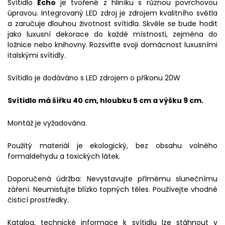
Svítidlo
Echo
je tvořené z hliníku s různou povrchovou
úpravou. Integrovaný LED zdroj je zdrojem kvalitního světla
a zaručuje dlouhou životnost svítidla. Skvěle se bude hodit
jako luxusní dekorace do každé místnosti, zejména do
ložnice nebo knihovny. Rozsviťte svoji domácnost luxusními
italskými svítidly.
Svítidlo je dodáváno s LED zdrojem o příkonu 20W
Svítidlo má šířku 40 cm, hloubku 5 cm a výšku 9 cm.
Montáž je vyžadována.
Použitý materiál je ekologický, bez obsahu volného
formaldehydu a toxických látek.
Doporučená údržba: Nevystavujte přímému slunečnímu
záření. Neumisťujte blízko topných těles. Používejte vhodné
čisticí prostředky.
Katalog, technické informace k svítidlu lze stáhnout v