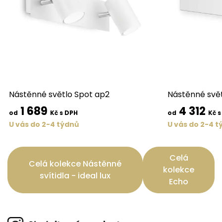
Nástěnné světlo Spot ap2
Nástěnné svět
1 689
4 312
od
Kč s DPH
od
Kč s
U vás do 2-4 týdnů
U vás do 2-4 t
Celá
Celá kolekce Nástěnné
kolekce
svítidla - ideal lux
Echo