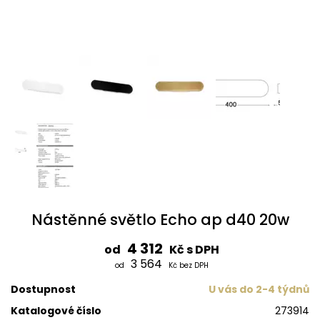
Nástěnné světlo Echo ap d40 20w
4 312
od
Kč s DPH
3 564
od
Kč bez DPH
Dostupnost
U vás do 2-4 týdnů
Katalogové číslo
273914