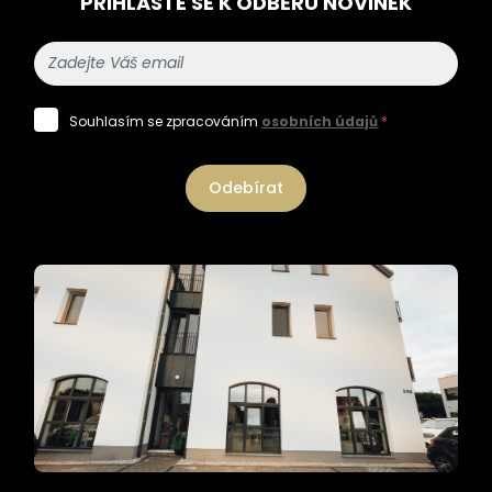
PŘIHLASTE SE K ODBĚRU NOVINEK
Souhlasím se zpracováním
osobních údajů
*
Odebírat