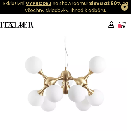
Exkluzivní
VÝPRODEJ
na showroomu!
Sleva až 80%
na
všechny skladovky.
Ihned k odběru.
0