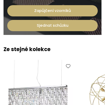
Zapůjčení vzorníků
Sjednat schůzku
Ze stejné kolekce