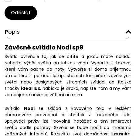
Odeslat
Popis
Závěsné svítidlo Nodi sp9
Světlo ovlivňuje to, jak se cítíte a jakou máte náladu.
Neberte výběr světla na lehkou váhu. Vyberte si takové,
které vám padne do noty. Vytvořte si doma příjemnou
atmosféru s pomocí lamp, stolních lampiček, závěsných
světel nebo designových stropních svítidel od Italské
značky
ideal lux.
Nabídka je široká, napište nám a my vám
zpracujeme návrh osvětlení na míru.
Svítidlo
Nodi
se skládá z kovového těla v lesklém
chromovém provedení a stínítek z foukaného skla.
Spojovací prvky lze libovolně natáčet a tím směrovat
světla podle potřeby. Skvěle se bude hodit do moderně
zařízených interiérů. Rozsviťte svoji domácnost luxusními