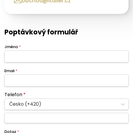
obchod@italier.cz
Poptávkový formulář
Jméno
*
Email
*
Telefon
*
Česko (+420)
Dotaz
*