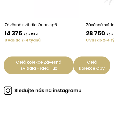
Závěsné svítidlo Orion sp6
Závěsné svíti
14 375
28 750
Kč s DPH
Kč s
U vás do 2-4 týdnů
U vás do 2-4 t
Celá kolekce Závěsná
Celá
svítidla - ideal lux
kolekce Oby