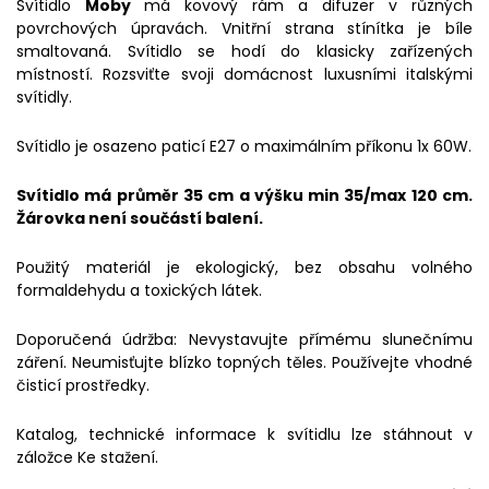
Svítidlo
Moby
má kovový rám a difuzer v různých
povrchových úpravách. Vnitřní strana stínítka je bíle
smaltovaná. Svítidlo se hodí do klasicky zařízených
místností. Rozsviťte svoji domácnost luxusními italskými
svítidly.
Svítidlo je osazeno paticí E27 o maximálním příkonu 1x 60W.
Svítidlo má průměr 35 cm a výšku min 35/max 120 cm.
Žárovka není součástí balení.
Použitý materiál je ekologický, bez obsahu volného
formaldehydu a toxických látek.
Doporučená údržba: Nevystavujte přímému slunečnímu
záření. Neumisťujte blízko topných těles. Používejte vhodné
čisticí prostředky.
Katalog, technické informace k svítidlu lze stáhnout v
záložce Ke stažení.