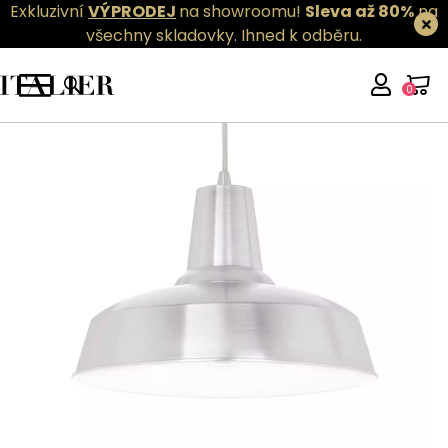
Exkluzivní
VÝPRODEJ
na showroomu!
Sleva až 80%
na
všechny skladovky.
Ihned k odběru.
0