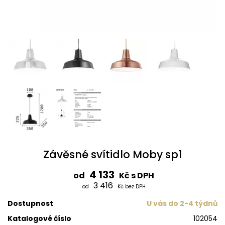
Závěsné svítidlo Moby sp1
4 133
od
Kč s DPH
3 416
od
Kč bez DPH
Dostupnost
U vás do 2-4 týdnů
Katalogové číslo
102054