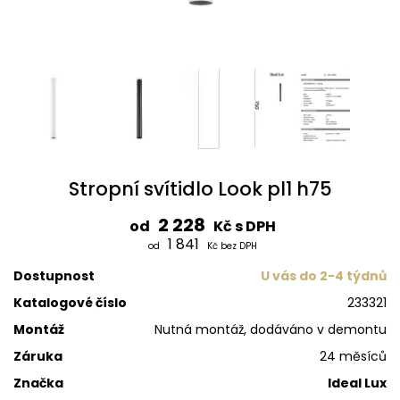
Stropní svítidlo Look pl1 h75
2 228
od
Kč s DPH
1 841
od
Kč bez DPH
Dostupnost
U vás do 2-4 týdnů
Katalogové číslo
233321
Montáž
Nutná montáž, dodáváno v demontu
Záruka
24 měsíců
Značka
Ideal Lux