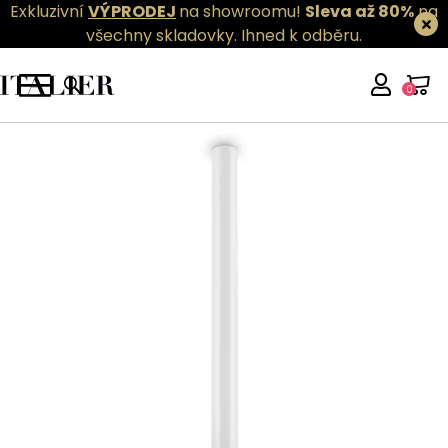
Exkluzivní
VÝPRODEJ
na showroomu!
Sleva až 80%
na
všechny skladovky.
Ihned k odběru.
0