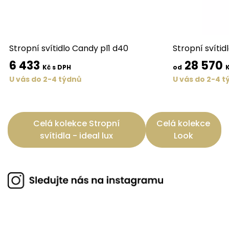
Stropní svítidlo Candy pl1 d40
Stropní svítid
6 433
28 570
Kč s DPH
od
K
U vás do 2-4 týdnů
U vás do 2-4 t
Celá kolekce Stropní
Celá kolekce
svítidla - ideal lux
Look