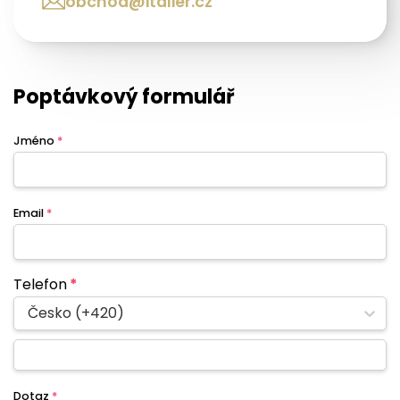
obchod@italier.cz
Poptávkový formulář
Jméno
*
Email
*
Telefon
*
Česko (+420)
Dotaz
*