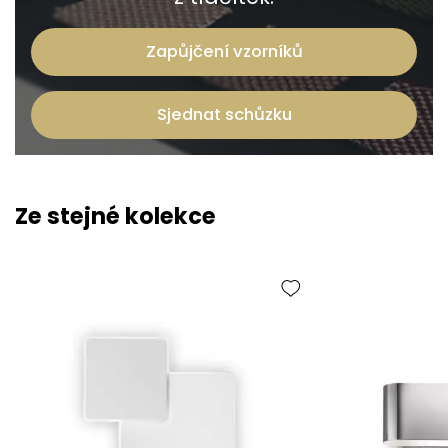
Zapůjčení vzorníků
Sjednat schůzku
Ze stejné kolekce