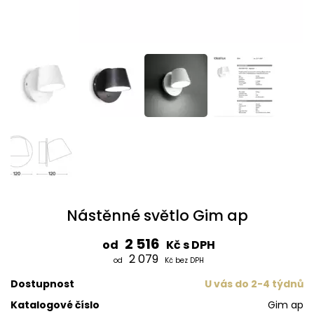
Nástěnné světlo Gim ap
2 516
od
Kč s DPH
2 079
od
Kč bez DPH
Dostupnost
U vás do 2-4 týdnů
Katalogové číslo
Gim ap