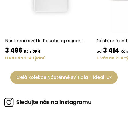
Nástěnné světlo Pouche ap square
Nástěnné svíti
3 486
3 414
Kč s DPH
od
Kč 
U vás do 2-4 týdnů
U vás do 2-4 t
Celá kolekce Nástěnné svítidla - ideal lux