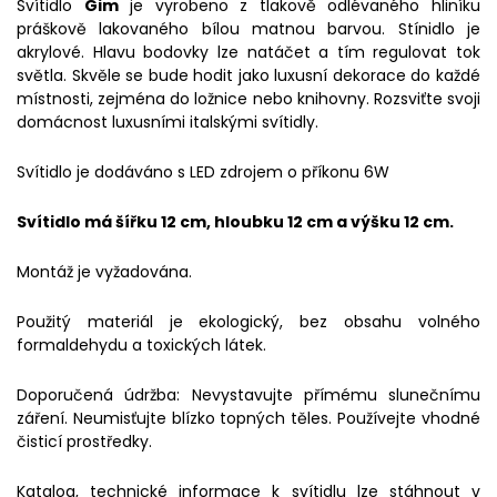
Svítidlo
Gim
je vyrobeno z tlakově odlévaného hliníku
práškově lakovaného bílou matnou barvou. Stínidlo je
akrylové. Hlavu bodovky lze natáčet a tím regulovat tok
světla. Skvěle se bude hodit jako luxusní dekorace do každé
místnosti, zejména do ložnice nebo knihovny. Rozsviťte svoji
domácnost luxusními italskými svítidly.
Svítidlo je dodáváno s LED zdrojem o příkonu 6W
Svítidlo má šířku 12 cm, hloubku 12 cm a výšku 12 cm.
Montáž je vyžadována.
Použitý materiál je ekologický, bez obsahu volného
formaldehydu a toxických látek.
Doporučená údržba: Nevystavujte přímému slunečnímu
záření. Neumisťujte blízko topných těles. Používejte vhodné
čisticí prostředky.
Katalog, technické informace k svítidlu lze stáhnout v