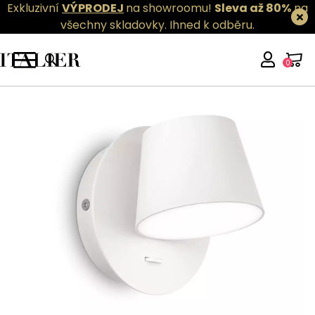
Exkluzivní
VÝPRODEJ
na showroomu!
Sleva až 80%
na
všechny skladovky.
Ihned k odběru.
0