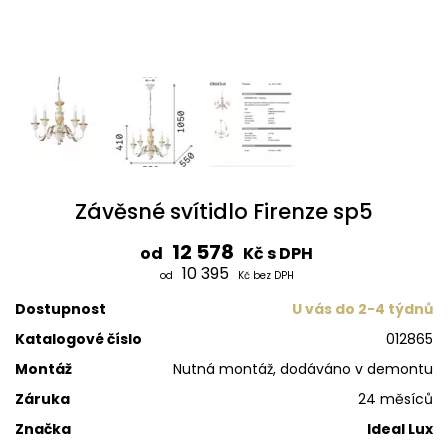
Závěsné svítidlo Firenze sp5
12 578
od
Kč s DPH
10 395
od
Kč bez DPH
Dostupnost
U vás do 2-4 týdnů
Katalogové číslo
012865
Montáž
Nutná montáž, dodáváno v demontu
Záruka
24 měsíců
Značka
Ideal Lux