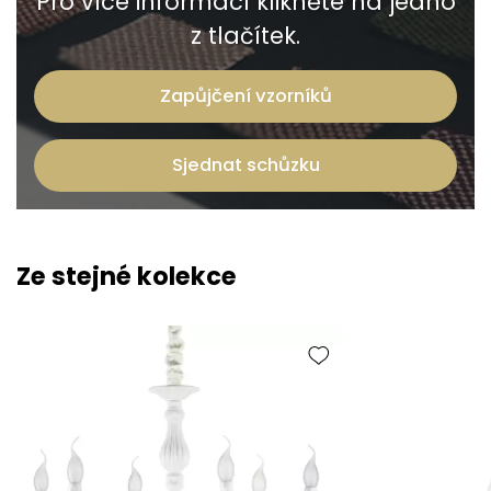
Pro více informací klikněte na jedno
z tlačítek.
Zapůjčení vzorníků
Sjednat schůzku
Ze stejné kolekce