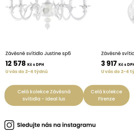
Závěsné svítidlo Justine sp6
Závěsné svíti
12 578
3 917
Kč s DPH
Kč s DP
U vás do 2-4 týdnů
U vás do 2-4 t
Celá kolekce Závěsná
Celá kolekce
svítidla - ideal lux
Firenze