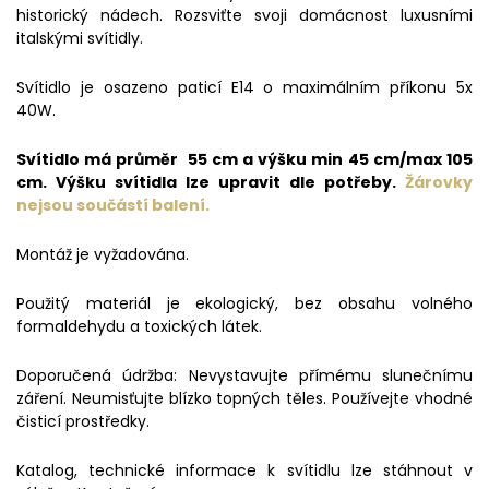
historický nádech. Rozsviťte svoji domácnost luxusními
italskými svítidly.
Svítidlo je osazeno paticí E14 o maximálním příkonu 5x
40W.
Svítidlo má průměr 55 cm a výšku min 45 cm/max 105
cm. Výšku svítidla lze upravit dle potřeby.
Žárovky
nejsou
součástí balení.
Montáž je vyžadována.
Použitý materiál je ekologický, bez obsahu volného
formaldehydu a toxických látek.
Doporučená údržba: Nevystavujte přímému slunečnímu
záření. Neumisťujte blízko topných těles. Používejte vhodné
čisticí prostředky.
Katalog, technické informace k svítidlu lze stáhnout v