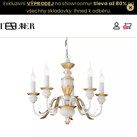
Exkluzivní
VÝPRODEJ
na showroomu!
Sleva až 80%
na
všechny skladovky.
Ihned k odběru.
0