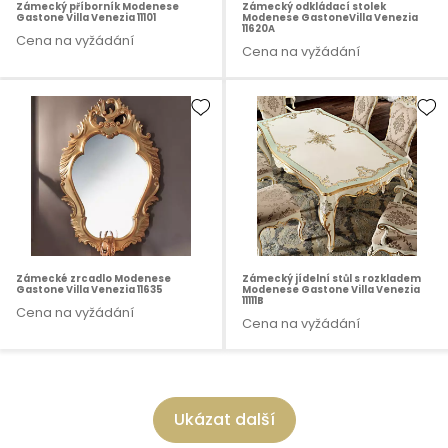
Zámecký příborník Modenese
Zámecký odkládací stolek
Gastone Villa Venezia 11101
Modenese GastoneVilla Venezia
11620A
Cena na vyžádání
Cena na vyžádání
Zámecké zrcadlo Modenese
Zámecký jídelní stůl s rozkladem
Gastone Villa Venezia 11635
Modenese Gastone Villa Venezia
11111B
Cena na vyžádání
Cena na vyžádání
Ukázat další