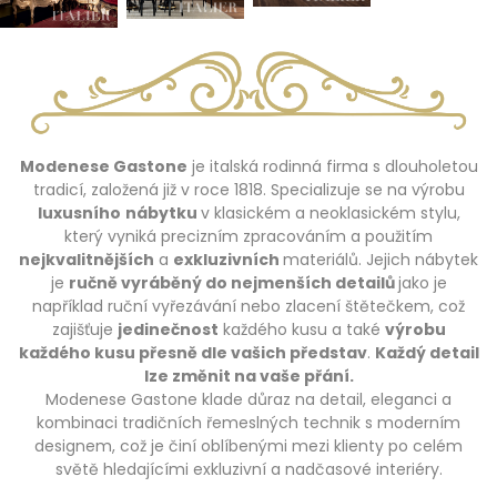
Modenese Gastone
je italská rodinná firma s dlouholetou
tradicí, založená již v roce 1818. Specializuje se na výrobu
luxusního
nábytku
v klasickém a neoklasickém stylu,
který vyniká precizním zpracováním a použitím
nejkvalitnějších
a
exkluzivních
materiálů. Jejich nábytek
je
ručně vyráběný do nejmenších detailů
jako je
například ruční vyřezávání nebo zlacení štětečkem, což
zajišťuje
jedinečnost
každého kusu a také
výrobu
každého kusu přesně dle vašich představ
.
Každý detail
lze změnit na vaše přání.
Modenese Gastone klade důraz na detail, eleganci a
kombinaci tradičních řemeslných technik s moderním
designem, což je činí oblíbenými mezi klienty po celém
světě hledajícími exkluzivní a nadčasové interiéry.