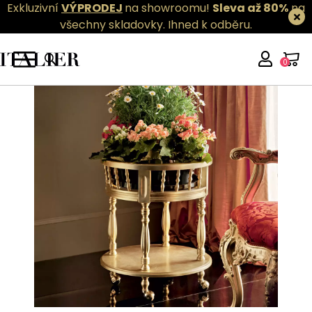
Exkluzivní
VÝPRODEJ
na showroomu!
Sleva až 80%
na
všechny skladovky.
Ihned k odběru.
0