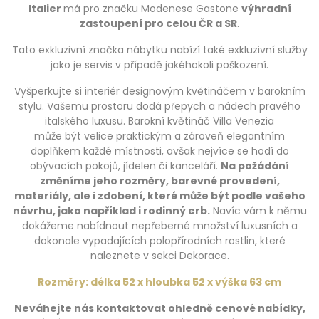
Italier
má pro značku Modenese Gastone
výhradní
zastoupení pro celou ČR a SR
.
Tato exkluzivní značka nábytku nabízí také exkluzivní služby
jako je servis v případě jakéhokoli poškození.
Vyšperkujte si interiér designovým květináčem v barokním
stylu. Vašemu prostoru dodá přepych a nádech pravého
italského luxusu. Barokní květináč Villa Venezia
může být velice praktickým a zároveň elegantním
doplňkem každé místnosti, avšak nejvíce se hodí do
obývacích pokojů, jídelen či kanceláří.
Na požádání
změníme jeho rozměry, barevné provedení,
materiály, ale i zdobení, které může být podle vašeho
návrhu, jako například i rodinný erb.
Navíc vám k němu
dokážeme nabídnout nepřeberné množství luxusních a
dokonale vypadajících polopřírodních rostlin, které
naleznete v sekci Dekorace.
Rozměry: délka 52 x hloubka 52 x výška 63 cm
Neváhejte nás kontaktovat ohledně cenové nabídky,