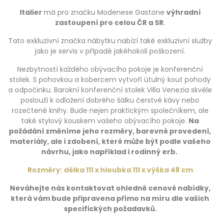
Italier
má pro značku Modenese Gastone
výhradní
zastoupení pro celou ČR a SR
.
Tato exkluzivní značka nábytku nabízí také exkluzivní služby
jako je servis v případě jakéhokoli poškození.
Nezbytností každého obývacího pokoje je konferenční
stolek. S pohovkou a kobercem vytvoří útulný kout pohody
a odpočinku. Barokní konferenční stolek Villa Venezia skvěle
poslouží k odložení dobrého šálku čerstvé kávy nebo
rozečtené knihy. Bude nejen praktickým společníkem, ale
také stylový kouskem vašeho obývacího pokoje.
Na
požádání změníme jeho rozměry, barevné provedení,
materiály, ale i zdobení, které může být podle vašeho
návrhu, jako například i rodinný erb.
Rozměry: délka 111 x hloubka 111 x výška 48 cm
Neváhejte nás kontaktovat ohledně cenové nabídky,
která vám bude připravena přímo na míru dle vašich
specifických požadavků.