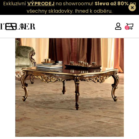
Exkluzivní
VÝPRODEJ
na showroomu!
Sleva až 80%
na
všechny skladovky.
Ihned k odběru.
0