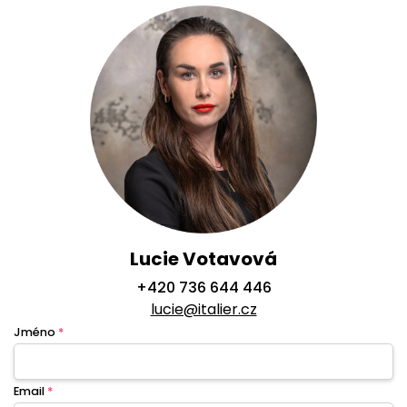
Lucie Votavová
+420 736 644 446
lucie@italier.cz
Jméno
*
Email
*