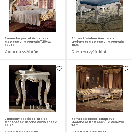
Zámecká postel Modenese
Zámecká čalouněná lavice
Gastone Villa Venezia 11206A,
Modenese Gastone Villa Venezia
11206B
11523
Cena na vyžádání
Cena na vyžádání
Zámecký odkládací stolek
Zámecká sedací souprava
Modenese Gastone Villa Venezia
Modenese Gastone Villa Venezia
11617A
11401