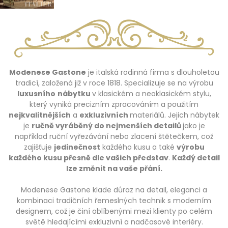
Modenese Gastone
je italská rodinná firma s dlouholetou
tradicí, založená již v roce 1818. Specializuje se na výrobu
luxusního
nábytku
v klasickém a neoklasickém stylu,
který vyniká precizním zpracováním a použitím
nejkvalitnějších
a
exkluzivních
materiálů. Jejich nábytek
je
ručně vyráběný do nejmenších detailů
jako je
například ruční vyřezávání nebo zlacení štětečkem, což
zajišťuje
jedinečnost
každého kusu a také
výrobu
každého kusu přesně dle vašich představ
.
Každý detail
lze změnit na vaše přání.
Modenese Gastone klade důraz na detail, eleganci a
kombinaci tradičních řemeslných technik s moderním
designem, což je činí oblíbenými mezi klienty po celém
světě hledajícími exkluzivní a nadčasové interiéry.