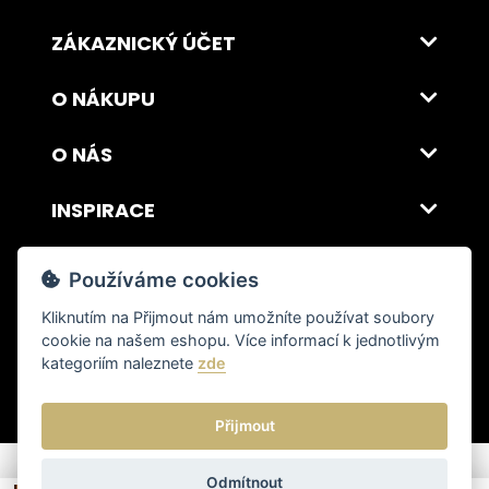
ZÁKAZNICKÝ ÚČET
O NÁKUPU
O NÁS
INSPIRACE
DOPRAVA A PLATBA
Používáme cookies
Kliknutím na
Přijmout
nám umožníte používat soubory
cookie na našem eshopu. Více informací k jednotlivým
© 2026 ITALSKY INTERIER s.r.o. Vytvořilo INIZIO Internet Media s.r.o.
|
nastavení cookies
kategoriím naleznete
zde
Přijmout
Odmítnout