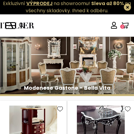
Exkluzivní
VÝPRODEJ
na showroomu!
Sleva až 80%
na
všechny skladovky.
Ihned k odběru.
0
Modenese Gastone - Bella Vita
Modenese Gastone - Bella Vita