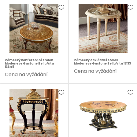
Zámecký konferenční stolek
Zámecký odkládací stolek
Modenese Gastone Bella Vita
Modenese Gastone Bella Vita 13133
13645
Cena na vyžádání
Cena na vyžádání