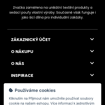
Značka zaměřena na unikátní textilní produkty a
sedací poufy vlastní výroby. Současně však funguje i
jako šicí dílna pro individuální zakázky.
ZÁKAZNICKÝ ÚČET
O NÁKUPU
O NÁS
INSPIRACE
DOPRAVA A PLATBA
Používáme cookies
Kliknutím na
Přijmout
nám umožníte používat soubory
cookie na našem eshopu. Více informací k jednotlivým
© 2026 ITALSKY INTERIER s.r.o. Vytvořilo INIZIO Internet Media s.r.o.
|