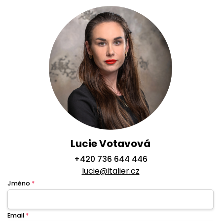
Lucie Votavová
+420 736 644 446
lucie@italier.cz
Jméno
*
Email
*