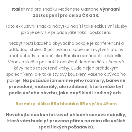
Italier
má pro značku Modenese Gastone
výhradní
zastoupení pro celou ČR a SR
.
Tato exkluzivní značka nábytku nabízí také exkluzivní služby
jako je servis v případě jakéhokoli poškození.
Nezbytností každého obývacího pokoje je konferenční a
odkládací stolek. S pohovkou a kobercem vytvoří útulný
kout pohody a odpočinku. Barokní odkládací stolek Villa
Venezia skvěle poslouží k odložení dobrého šálku čerstvé
kávy nebo rozečtené knihy. Bude nejen praktickým
společníkem, ale také stylový kouskem vašeho obývacího
pokoje.
Na požádání změníme jeho rozměry, barevné
provedení, materiály, ale i zdobení, které může být
podle vašeho návrhu, jako například i rodinný erb.
Rozměry: délka 65 x hloubka 65 x výška 49 cm
Neváhejte nás kontaktovat ohledně cenové nabídky,
která vám bude připravena přímo na míru dle vašich
specifických požadavků.