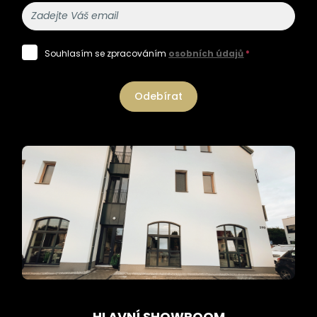
Souhlasím se zpracováním
osobních údajů
*
Odebírat
HLAVNÍ SHOWROOM