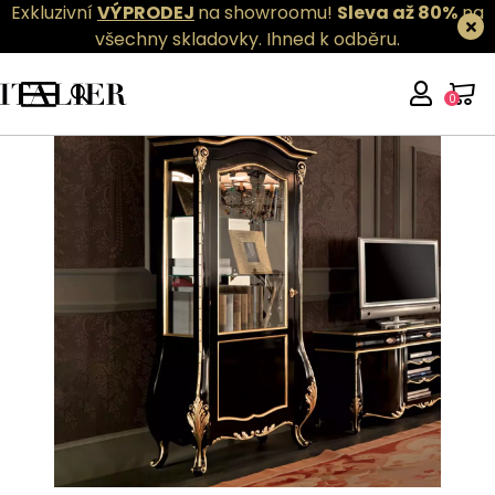
Exkluzivní
VÝPRODEJ
na showroomu!
Sleva až 80%
na
všechny skladovky.
Ihned k odběru.
0