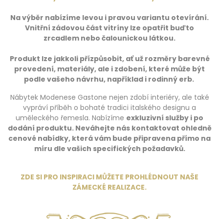
Na výběr nabízíme levou i pravou variantu otevírání.
Vnitřní zádovou část vitríny lze opatřit buďto
zrcadlem nebo čalounickou látkou.
Produkt lze jakkoli přízpůsobit, ať už rozměry barevné
provedení, materiály, ale i zdobení, které může být
podle vašeho návrhu, například i rodinný erb.
Nábytek Modenese Gastone nejen zdobí interiéry, ale také
vypráví příběh o bohaté tradici italského designu a
uměleckého řemesla. Nabízíme
exkluzivní služby i po
dodání produktu.
Neváhejte nás kontaktovat ohledně
cenové nabídky, která vám bude připravena přímo na
míru dle vašich specifických požadavků.
ZDE SI PRO INSPIRACI MŮŽETE PROHLÉDNOUT NAŠE
ZÁMECKÉ REALIZACE
.