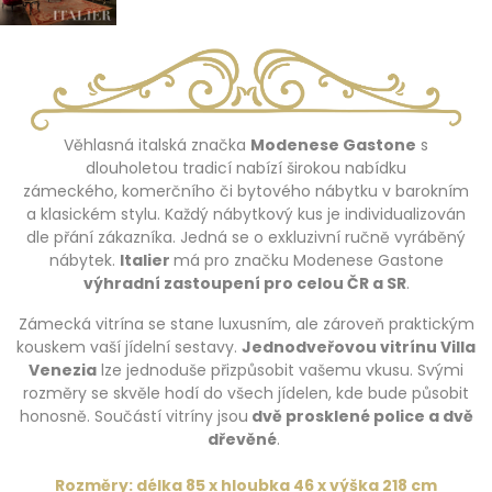
Věhlasná italská značka
Modenese Gastone
s
dlouholetou tradicí nabízí širokou nabídku
zámeckého, komerčního či bytového nábytku v barokním
a klasickém stylu. Každý nábytkový kus je individualizován
dle přání zákazníka. Jedná se o exkluzivní ručně vyráběný
nábytek.
Italier
má pro značku Modenese Gastone
výhradní zastoupení pro celou ČR a SR
.
Zámecká vitrína se stane luxusním, ale zároveň praktickým
kouskem vaší jídelní sestavy.
Jednodveřovou vitrínu Villa
Venezia
lze jednoduše přizpůsobit vašemu vkusu. Svými
rozměry se skvěle hodí do všech jídelen, kde bude působit
honosně. Součástí vitríny jsou
dvě prosklené police a dvě
dřevěné
.
Rozměry: délka 85 x hloubka 46 x výška 218 cm