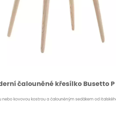
erní čalouněné křesílko Busetto P
nou nebo kovovou kostrou a čalouněným sedákem od italskéh