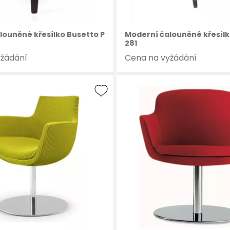
louněné křesílko Busetto P
Moderní čalouněné křesílk
281
yžádání
Cena na vyžádání