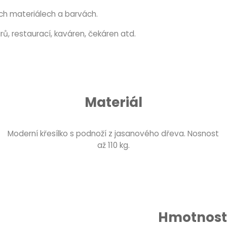
ch materiálech a barvách.
ů, restaurací, kaváren, čekáren atd.
Materiál
Moderní křesílko s podnoží z jasanového dřeva. Nosnost
až 110 kg.
Hmotnost 