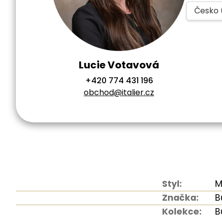
Česko 
Lucie Votavová
+420 774 431 196
obchod@italier.cz
Styl:
M
Značka:
B
Kolekce:
B