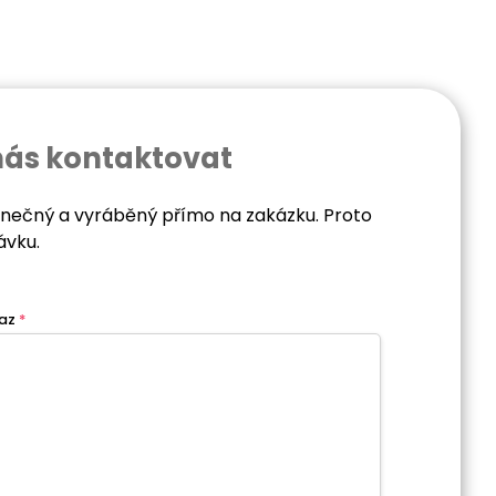
nás kontaktovat
dinečný a vyráběný přímo na zakázku. Proto
ávku.
az
*