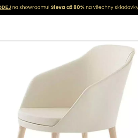
ODEJ
na showroomu!
Sleva až 80%
na všechny skladovky