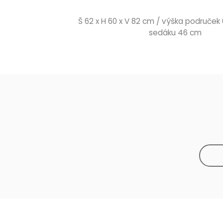
Š 62 x H 60 x V 82 cm / výška područek
sedáku 46 cm