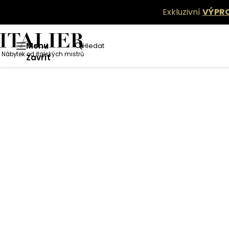
Exkluzivní
VÝPR
Menu
Hledat
Nábytek od italských mistrů
Zavřít