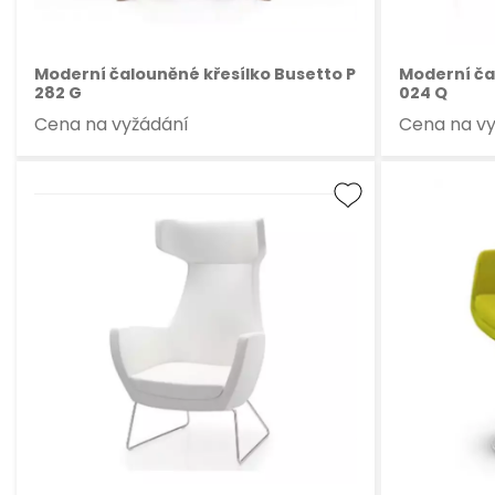
Moderní čalouněné křesílko Busetto P
Moderní ča
282 G
024 Q
Cena na vyžádání
Cena na v