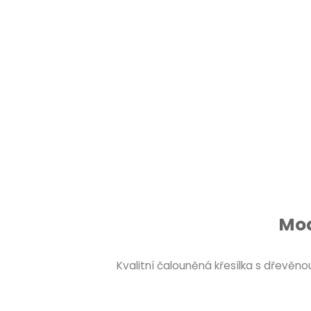
Mod
Kvalitní čalouněná křesílka s dřevě