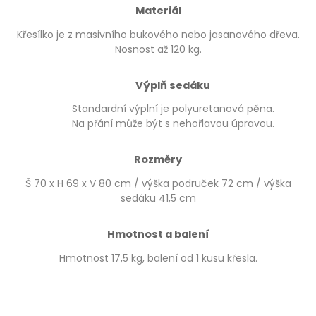
Materiál
Křesílko je z masivního bukového nebo jasanového dřeva.
Nosnost až 120 kg.
Výplň sedáku
Standardní výplní je polyuretanová pěna.
Na přání může být s nehořlavou úpravou.
Rozměry
Š 70 x H 69 x V 80 cm / výška područek 72 cm / výška
sedáku 41,5 cm
Hmotnost a balení
Hmotnost 17,5 kg, balení od 1 kusu křesla.