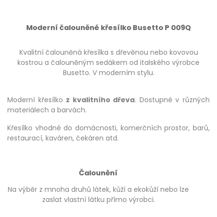
Moderní čalouněné křesílko Busetto P 009Q
Kvalitní čalouněná křesílka s dřevěnou nebo kovovou
kostrou a čalouněným sedákem od italského výrobce
Busetto. V moderním stylu.
Moderní křesílko
z kvalitního dřeva
. Dostupné v různých
materiálech a barvách.
Křesílko vhodné do domácnosti, komerčních prostor, barů,
restaurací, kaváren, čekáren atd.
Čalounění
Na výběr z mnoha druhů látek, kůží a ekokůží nebo lze
zaslat vlastní látku přímo výrobci.