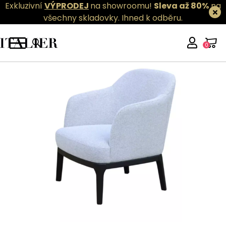
Exkluzivní
VÝPRODEJ
na showroomu!
Sleva až 80%
na
všechny skladovky.
Ihned k odběru.
0