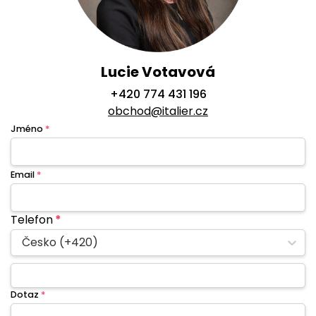
Lucie Votavová
+420 774 431 196
obchod@italier.cz
Jméno
*
Email
*
Telefon
*
Česko (+420)
Dotaz
*