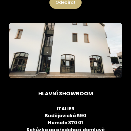
Odebírat
HLAVNÍ SHOWROOM
ITALIER
Budějovická 590
Homole 370 01
Schůzka po předchozí domluvě