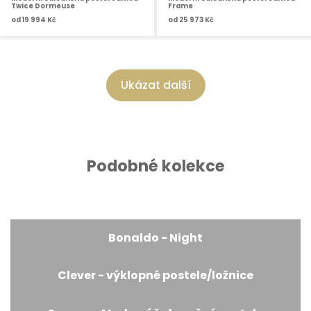
Twice Dormeuse
Frame
od
19 994 Kč
od
25 973 Kč
Ukázat další
Podobné kolekce
Bonaldo - Night
Clever - výklopné postele/ložnice