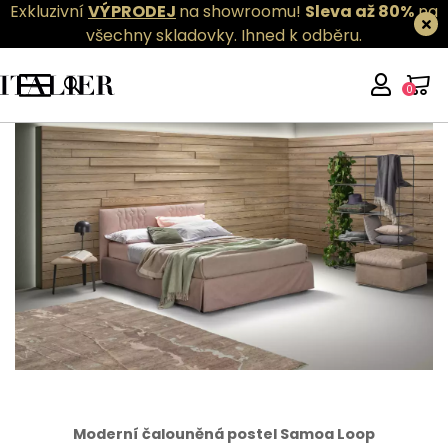
Exkluzivní
VÝPRODEJ
na showroomu!
Sleva až 80%
na
všechny skladovky.
Ihned k odběru.
0
Moderní čalouněná postel Samoa Loop