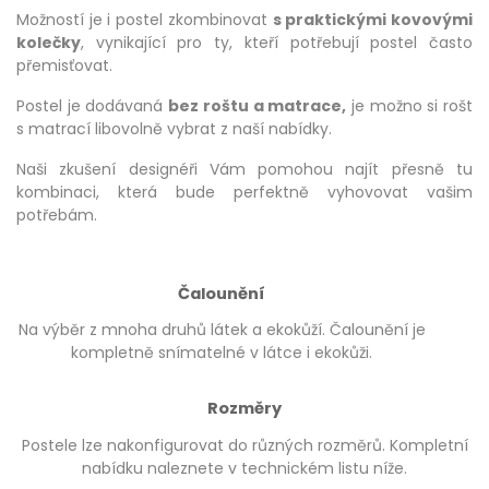
Možností je i postel zkombinovat
s praktickými kovovými
kolečky
, vynikající pro ty, kteří potřebují postel často
přemisťovat.
Postel je dodávaná
bez roštu a matrace,
je možno si rošt
s matrací libovolně vybrat z naší nabídky.
Naši zkušení designéři Vám pomohou najít přesně tu
kombinaci, která bude perfektně vyhovovat vašim
potřebám.
Čalounění
Na výběr z mnoha druhů látek a ekokůží. Čalounění je
kompletně snímatelné v látce i ekokůži.
Rozměry
Postele lze nakonfigurovat do různých rozměrů. Kompletní
nabídku naleznete v technickém listu níže.