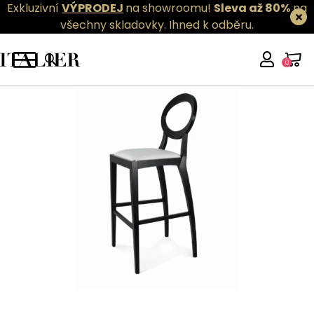
Exkluzivní
VÝPRODEJ
na showroomu!
Sleva až 80%
na
všechny skladovky.
Ihned k odběru.
0