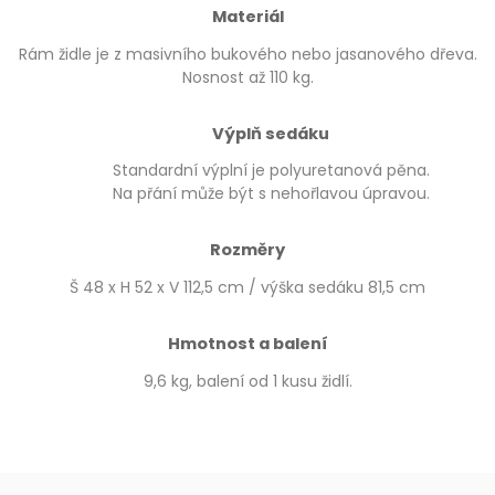
Materiál
Rám židle je z masivního bukového nebo jasanového dřeva.
Nosnost až 110 kg.
Výplň sedáku
Standardní výplní je polyuretanová pěna.
Na přání může být s nehořlavou úpravou.
Rozměry
Š 48 x H 52 x V 112,5 cm / výška sedáku 81,5 cm
Hmotnost a balení
9,6 kg, balení od 1 kusu židlí.