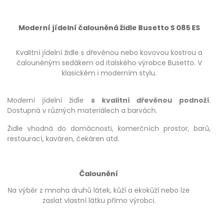
Moderní jídelní čalouněná židle Busetto S 085 ES
Kvalitní jídelní židle s dřevěnou nebo kovovou kostrou a
čalouněným sedákem od italského výrobce Busetto. V
klasickém i moderním stylu.
Moderní jídelní židle
s kvalitní dřevěnou podnoží
.
Dostupná v různých materiálech a barvách.
Židle vhodná do domácnosti, komerčních prostor, barů,
restaurací, kaváren, čekáren atd.
Čalounění
Na výběr z mnoha druhů látek, kůží a ekokůží nebo lze
zaslat vlastní látku přímo výrobci.