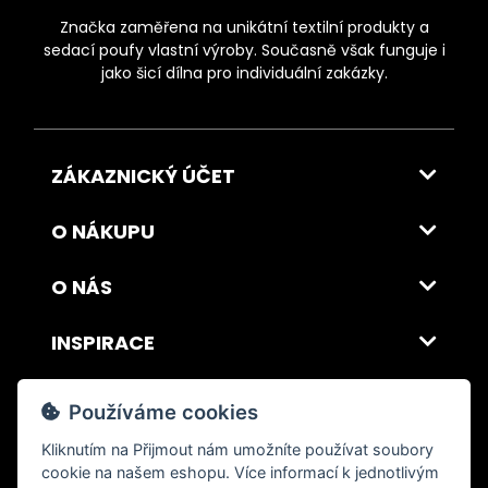
Značka zaměřena na unikátní textilní produkty a
sedací poufy vlastní výroby. Současně však funguje i
jako šicí dílna pro individuální zakázky.
ZÁKAZNICKÝ ÚČET
O NÁKUPU
O NÁS
INSPIRACE
DOPRAVA A PLATBA
Používáme cookies
Kliknutím na
Přijmout
nám umožníte používat soubory
cookie na našem eshopu. Více informací k jednotlivým
© 2026 ITALSKY INTERIER s.r.o. Vytvořilo INIZIO Internet Media s.r.o.
|