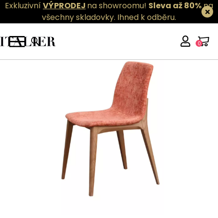
Exkluzivní
VÝPRODEJ
na showroomu!
Sleva až 80%
na
všechny skladovky.
Ihned k odběru.
0