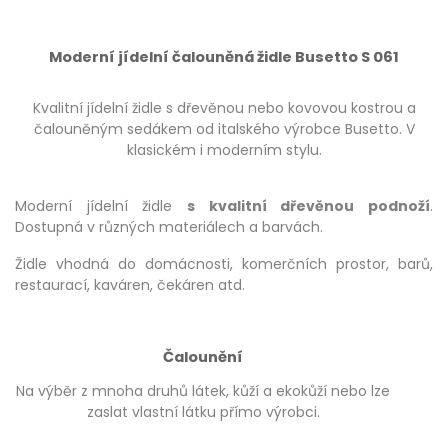
Moderní jídelní čalouněná židle Busetto S 061
Kvalitní jídelní židle s dřevěnou nebo kovovou kostrou a
čalouněným sedákem od italského výrobce Busetto. V
klasickém i moderním stylu.
Moderní jídelní židle
s kvalitní dřevěnou podnoží
.
Dostupná v různých materiálech a barvách.
Židle vhodná do domácnosti, komerčních prostor, barů,
restaurací, kaváren, čekáren atd.
Čalounění
Na výběr z mnoha druhů látek, kůží a ekokůží nebo lze
zaslat vlastní látku přímo výrobci.