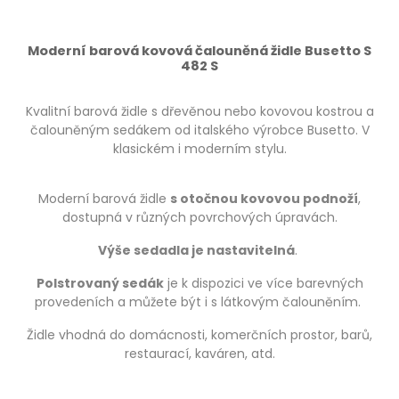
Moderní barová kovová čalouněná židle Busetto S
482 S
Kvalitní barová židle s dřevěnou nebo kovovou kostrou a
čalouněným sedákem od italského výrobce Busetto. V
klasickém i moderním stylu.
Moderní barová židle
s otočnou kovovou podnoží
,
dostupná v různých povrchových úpravách.
Výše sedadla je nastavitelná
.
Polstrovaný sedák
je k dispozici ve více barevných
provedeních a můžete být i s látkovým čalouněním.
Židle vhodná do domácnosti, komerčních prostor, barů,
restaurací, kaváren, atd.