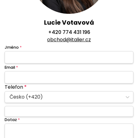
Lucie Votavová
+420 774 431 196
obchod@italier.cz
Jméno
*
Email
*
Telefon
*
Česko (+420)
Dotaz
*