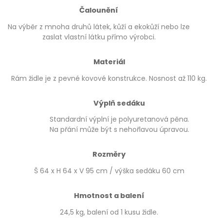
Čalounění
Na výběr z mnoha druhů látek, kůží a ekokůží nebo lze
zaslat vlastní látku přímo výrobci.
Materiál
Rám židle je z pevné kovové konstrukce. Nosnost až 110 kg.
Výplň sedáku
Standardní výplní je polyuretanová pěna.
Na přání může být s nehořlavou úpravou.
Rozměry
Š 64 x H 64 x V 95 cm / výška sedáku 60 cm
Hmotnost a balení
24,5 kg, balení od 1 kusu židle.