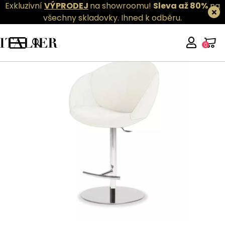
Exkluzivní
VÝPRODEJ
na showroomu!
Sleva až 80%
na
všechny skladovky.
Ihned k odběru.
0