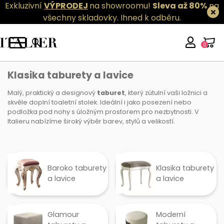
Exkluzivní
VÝPRODEJ
na showroomu!
Sleva až 80%
na
všechny skladovky.
Ihned k odběru.
0
Klasika taburety a lavice
Klasika taburety a lavice
Malý, praktický a designový
taburet
, který zútulní vaši ložnici a
skvěle doplní toaletní stolek. Ideální i jako posezení nebo
podložka pod nohy s úložným prostorem pro nezbytnosti. V
Italieru nabízíme široký výběr barev, stylů a velikostí.
Baroko taburety
Klasika taburety
a lavice
a lavice
Glamour
Moderní