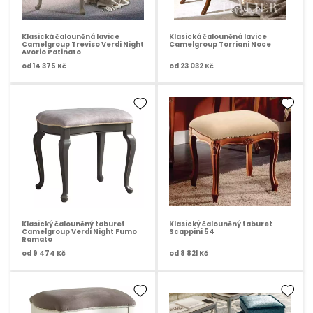
Klasická čalouněná lavice
Klasická čalouněná lavice
Camelgroup Treviso Verdi Night
Camelgroup Torriani Noce
Avorio Patinato
od
14 375 Kč
od
23 032 Kč
Klasický čalouněný taburet
Klasický čalouněný taburet
Camelgroup Verdi Night Fumo
Scappini 54
Ramato
od
9 474 Kč
od
8 821 Kč