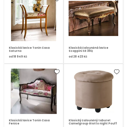
Klasická lavice Tonin Casa
Klasická čalouněná lavice
Saturno
Scappini SE 311Q
od
18 949 Kč
od
28 423 Kč
Klasická lavice Tonin Casa
Klasický čalouněný taburet
Fenice
Camelgroup Giotto night Pouff