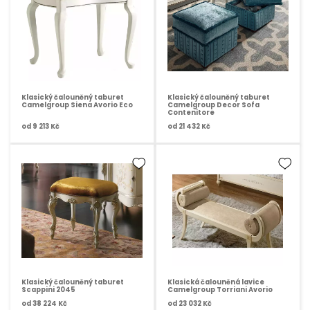
Klasický čalouněný taburet
Klasický čalouněný taburet
Camelgroup Siena Avorio Eco
Camelgroup Decor Sofa
Contenitore
od
9 213 Kč
od
21 432 Kč
Klasický čalouněný taburet
Klasická čalouněná lavice
Scappini 2045
Camelgroup Torriani Avorio
od
38 224 Kč
od
23 032 Kč