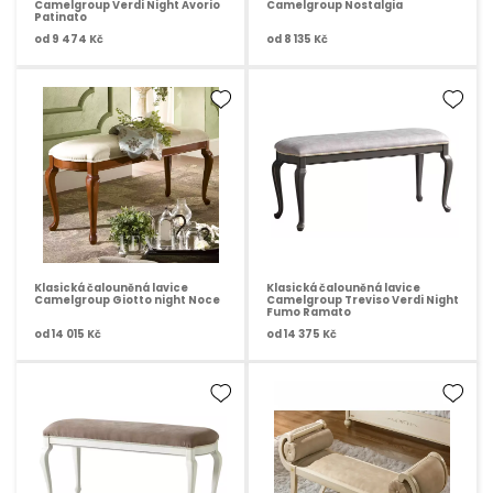
Camelgroup Verdi Night Avorio
Camelgroup Nostalgia
Patinato
od
9 474 Kč
od
8 135 Kč
Klasická čalouněná lavice
Klasická čalouněná lavice
Camelgroup Giotto night Noce
Camelgroup Treviso Verdi Night
Fumo Ramato
od
14 015 Kč
od
14 375 Kč