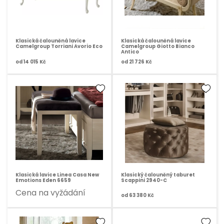
Klasická čalouněná lavice
Klasická čalouněná lavice
Camelgroup Torriani Avorio Eco
Camelgroup Giotto Bianco
Antico
od
14 015 Kč
od
21 726 Kč
Klasická lavice Linea Casa New
Klasický čalouněný taburet
Emotions Eden 6659
Scappini 2940-C
Cena na vyžádání
od
63 380 Kč