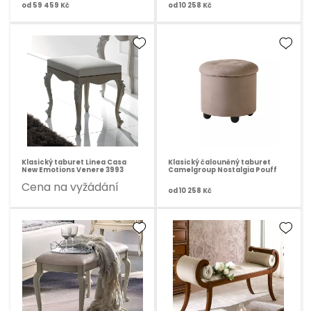
od
59 459 Kč
od
10 258 Kč
Klasický taburet Linea Casa
Klasický čalouněný taburet
New Emotions Venere 3993
Camelgroup Nostalgia Pouff
Cena na vyžádání
od
10 258 Kč