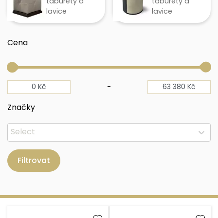
taburety a
taburety a
lavice
lavice
Cena
-
Značky
Filtrovat