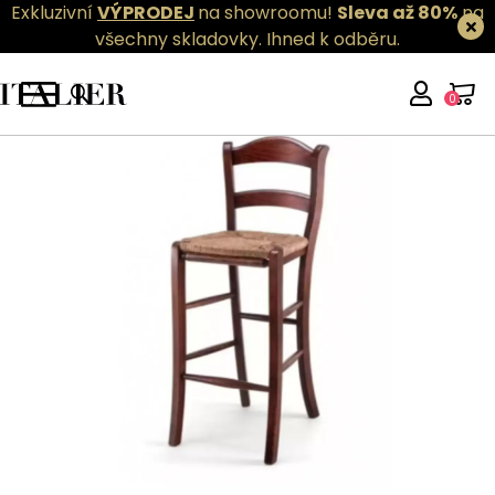
Exkluzivní
VÝPRODEJ
na showroomu!
Sleva až 80%
na
všechny skladovky.
Ihned k odběru.
0