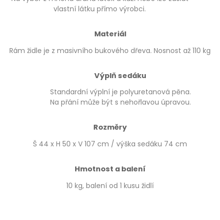
vlastní látku přímo výrobci.
Materiál
Rám židle je z masivního bukového dřeva. Nosnost až 110 kg
Výplň sedáku
Standardní výplní je polyuretanová pěna.
Na přání může být s nehořlavou úpravou.
Rozměry
Š 44 x H 50 x V 107 cm / výška sedáku 74 cm
Hmotnost a balení
10 kg, balení od 1 kusu židlí