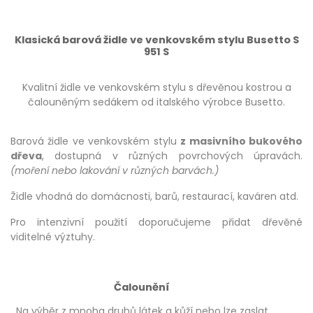
Klasická barová židle ve venkovském stylu Busetto S
951 S
Kvalitní židle ve venkovském stylu s dřevěnou kostrou a
čalouněným sedákem od italského výrobce Busetto.
Barová židle ve venkovském stylu
z masivního bukového
dřeva
, dostupná v různých povrchových úpravách.
(moření nebo lakování v různých barvách.)
Židle vhodná do domácnosti, barů, restaurací, kaváren atd.
Pro intenzivní použití doporučujeme přidat dřevěné
viditelné výztuhy.
Čalounění
Na výběr z mnoha druhů látek a kůží nebo lze zaslat