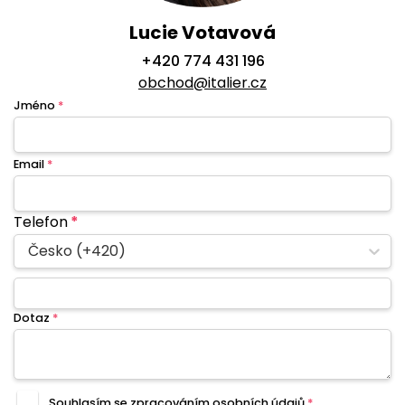
Lucie Votavová
+420 774 431 196
obchod@italier.cz
Jméno
*
Email
*
Telefon
*
Česko (+420)
Dotaz
*
Souhlasím se zpracováním
osobních údajů
*