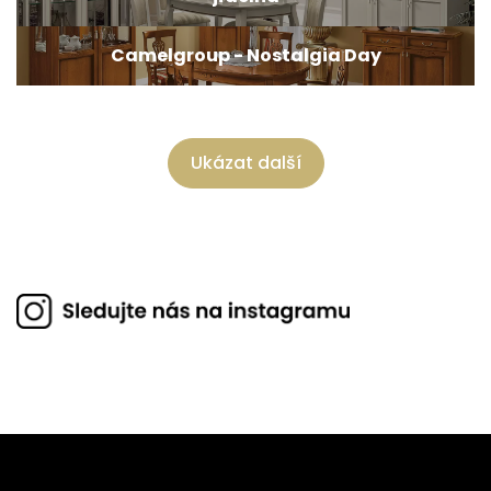
Camelgroup - Nostalgia Day
Ukázat další