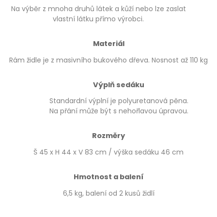
Na výběr z mnoha druhů látek a kůží nebo lze zaslat
vlastní látku přímo výrobci.
Materiál
Rám židle je z masivního bukového dřeva. Nosnost až 110 kg
Výplň sedáku
Standardní výplní je polyuretanová pěna.
Na přání může být s nehořlavou úpravou.
Rozměry
Š 45 x H 44 x V 83 cm / výška sedáku 46 cm
Hmotnost a balení
6,5 kg, balení od 2 kusů židlí