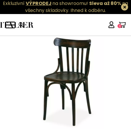
Exkluzivní
VÝPRODEJ
na showroomu!
Sleva až 80%
na
všechny skladovky.
Ihned k odběru.
0