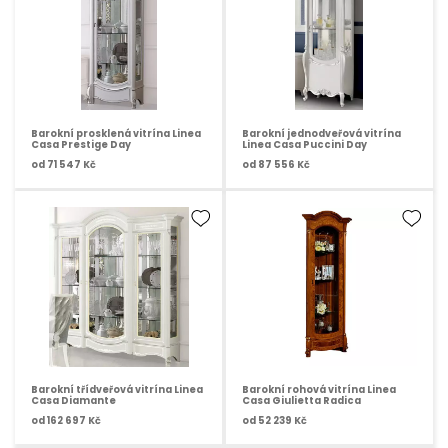
Barokní prosklená vitrína Linea
Barokní jednodveřová vitrína
Casa Prestige Day
Linea Casa Puccini Day
od
71 547 Kč
od
87 556 Kč
Barokní třídveřová vitrína Linea
Barokní rohová vitrína Linea
Casa Diamante
Casa Giulietta Radica
od
162 697 Kč
od
52 239 Kč