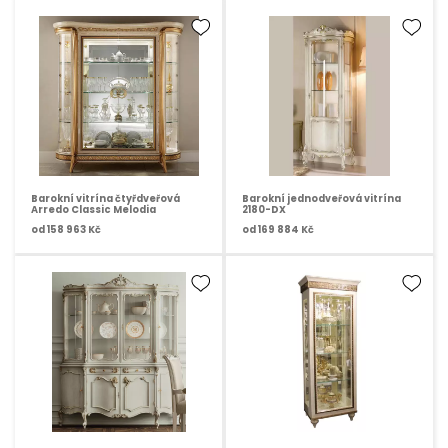
Barokní vitrína čtyřdveřová
Barokní jednodveřová vitrína
Arredo Classic Melodia
2180-DX
od
158 963 Kč
od
169 884 Kč