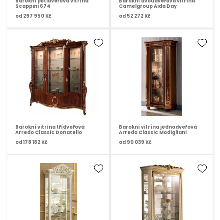
Barokní pětidveřová vitrína
Barokní dvoudveřová vitrína
Scappini 674
Camelgroup Aida Day
od
297 950 Kč
od
52 272 Kč
Barokní vitrína třídveřová
Barokní vitrína jednodveřová
Arredo Classic Donatello
Arredo Classic Modigliani
od
178 182 Kč
od
90 039 Kč