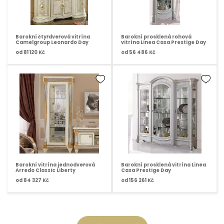
Barokní čtyřdveřová vitrína
Barokní prosklená rohová
Camelgroup Leonardo Day
vitrína Linea Casa Prestige Day
od
81 120 Kč
od
56 486 Kč
Barokní vitrína jednodveřová
Barokní prosklená vitrína Linea
Arredo Classic Liberty
Casa Prestige Day
od
84 327 Kč
od
156 261 Kč