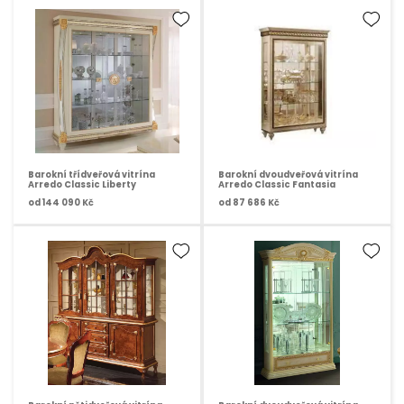
Barokní třídveřová vitrína
Barokní dvoudveřová vitrína
Arredo Classic Liberty
Arredo Classic Fantasia
od
144 090 Kč
od
87 686 Kč