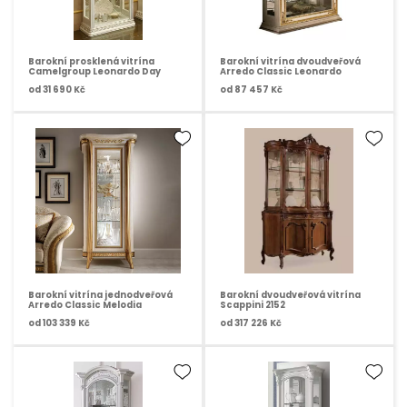
Barokní prosklená vitrína
Barokní vitrína dvoudveřová
Camelgroup Leonardo Day
Arredo Classic Leonardo
od
31 690 Kč
od
87 457 Kč
Barokní vitrína jednodveřová
Barokní dvoudveřová vitrína
Arredo Classic Melodia
Scappini 2152
od
103 339 Kč
od
317 226 Kč