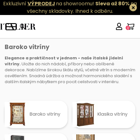
Exkluzivní
VÝPRODEJ
na showroomu!
Sleva až 80%
na
všechny skladovky.
Ihned k odběru.
0
Baroko vitríny
Baroko vitríny
Elegance a praktičnost v jednom - naše italské jídelní
vitríny.
Uložte do nich nádobí, příbory nebo oblíbené
dekorace. Nabízíme širokou škálu stylů, včetně vitrín s moderním
osvětlením. Snadná údržba a možnost harmonického sladění s
dalším italským nábytkem pro pocit celistvosti v interiéru.
Baroko vitríny
Klasika vitríny