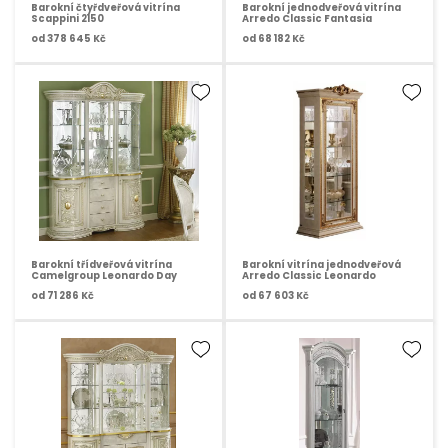
Barokní čtyřdveřová vitrína
Barokní jednodveřová vitrína
Scappini 2150
Arredo Classic Fantasia
od
378 645 Kč
od
68 182 Kč
Barokní třídveřová vitrína
Barokní vitrína jednodveřová
Camelgroup Leonardo Day
Arredo Classic Leonardo
od
71 286 Kč
od
67 603 Kč