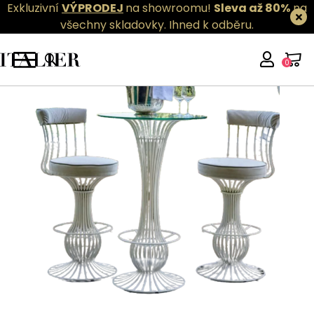
Exkluzivní
VÝPRODEJ
na showroomu!
Sleva až 80%
na
všechny skladovky.
Ihned k odběru.
0