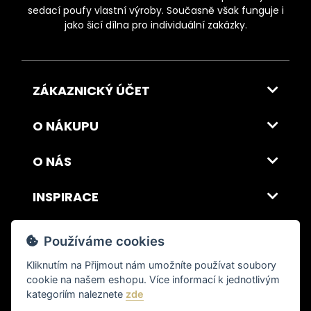
sedací poufy vlastní výroby. Současně však funguje i
jako šicí dílna pro individuální zakázky.
ZÁKAZNICKÝ ÚČET
O NÁKUPU
O NÁS
INSPIRACE
DOPRAVA A PLATBA
Používáme cookies
Kliknutím na
Přijmout
nám umožníte používat soubory
cookie na našem eshopu. Více informací k jednotlivým
© 2026 ITALSKY INTERIER s.r.o. Vytvořilo INIZIO Internet Media s.r.o.
|
nastavení cookies
kategoriím naleznete
zde