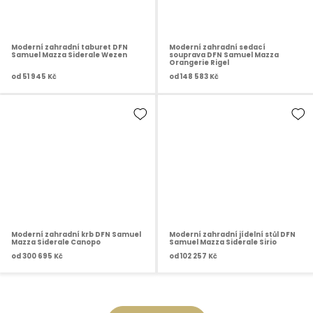
Moderní zahradní taburet DFN
Moderní zahradní sedací
Samuel Mazza Siderale Wezen
souprava DFN Samuel Mazza
Orangerie Rigel
od
51 945 Kč
od
148 583 Kč
Moderní zahradní krb DFN Samuel
Moderní zahradní jídelní stůl DFN
Mazza Siderale Canopo
Samuel Mazza Siderale Sirio
od
300 695 Kč
od
102 257 Kč