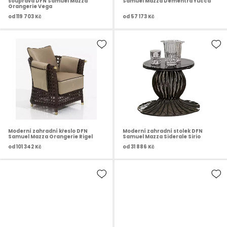
souprava DFN Samuel Mazza
Samuel Mazza Dementra Yucca
Orangerie Vega
od
119 703 Kč
od
57 173 Kč
Moderní zahradní křeslo DFN
Moderní zahradní stolek DFN
Samuel Mazza Orangerie Rigel
Samuel Mazza Siderale Sirio
od
101 342 Kč
od
31 886 Kč