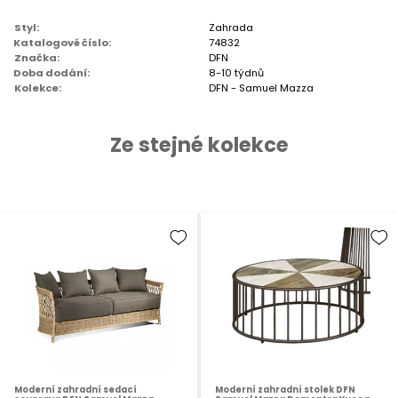
Styl:
Zahrada
Katalogové číslo:
74832
Značka:
DFN
Doba dodání:
8-10 týdnů
Kolekce:
DFN - Samuel Mazza
Ze stejné kolekce
Moderní zahradní sedací
Moderní zahradní stolek DFN