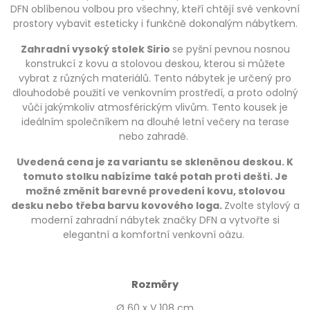
DFN oblíbenou volbou pro všechny, kteří chtějí své venkovní
prostory vybavit esteticky i funkčně dokonalým nábytkem.
Zahradní vysoký stolek Sirio
se pyšní pevnou nosnou
konstrukcí z kovu a stolovou deskou, kterou si můžete
vybrat z různých materiálů. Tento nábytek je určený pro
dlouhodobé použití ve venkovním prostředí, a proto odolný
vůči jakýmkoliv atmosférickým vlivům. Tento kousek je
ideálním společníkem na dlouhé letní večery na terase
nebo zahradě.
Uvedená cena je za variantu se skleněnou deskou. K
tomuto stolku nabízíme také potah proti dešti. Je
možné změnit barevné provedení kovu, stolovou
desku nebo třeba barvu kovového loga.
Zvolte stylový a
moderní zahradní nábytek značky DFN a vytvořte si
elegantní a komfortní venkovní oázu.
Rozměry
Ø 60 x V 108 cm