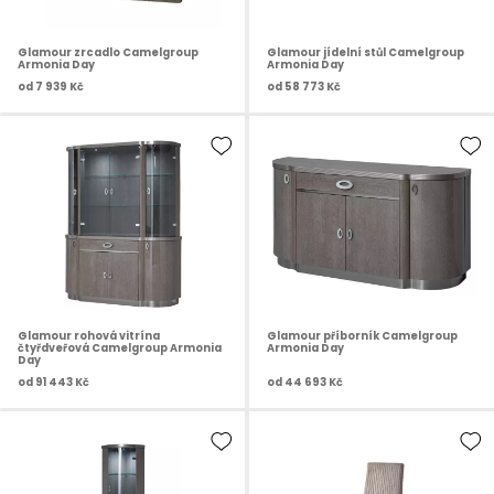
Glamour zrcadlo Camelgroup
Glamour jídelní stůl Camelgroup
Armonia Day
Armonia Day
od
7 939 Kč
od
58 773 Kč
Glamour rohová vitrína
Glamour příborník Camelgroup
čtyřdveřová Camelgroup Armonia
Armonia Day
Day
od
91 443 Kč
od
44 693 Kč