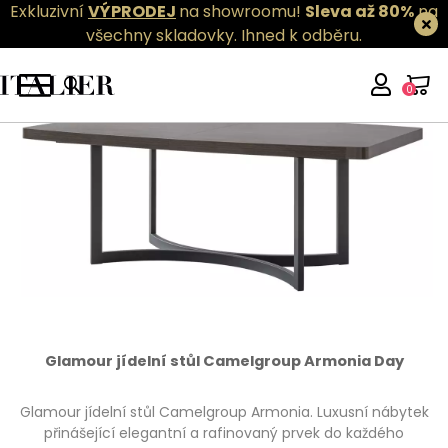
Exkluzivní
VÝPRODEJ
na showroomu!
Sleva až 80%
na
všechny skladovky.
Ihned k odběru.
0
Glamour jídelní stůl Camelgroup Armonia Day
Glamour jídelní stůl Camelgroup Armonia. Luxusní nábytek
přinášející elegantní a rafinovaný prvek do každého