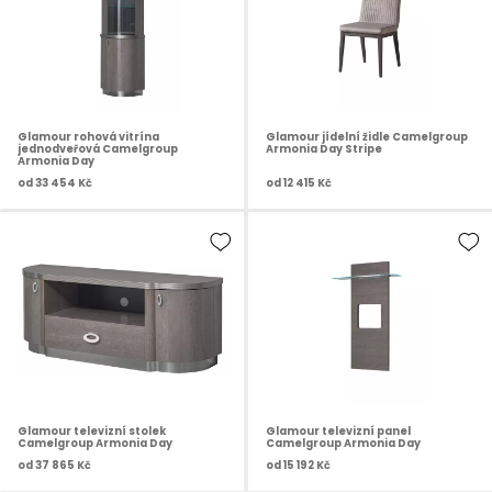
Glamour rohová vitrína
Glamour jídelní židle Camelgroup
jednodveřová Camelgroup
Armonia Day Stripe
Armonia Day
od
33 454 Kč
od
12 415 Kč
Glamour televizní stolek
Glamour televizní panel
Camelgroup Armonia Day
Camelgroup Armonia Day
od
37 865 Kč
od
15 192 Kč