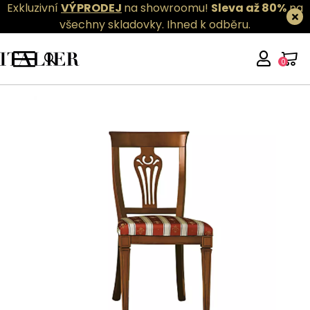
Exkluzivní
VÝPRODEJ
na showroomu!
Sleva až 80%
na
všechny skladovky.
Ihned k odběru.
0
Camelgroup - Nostalgia Day