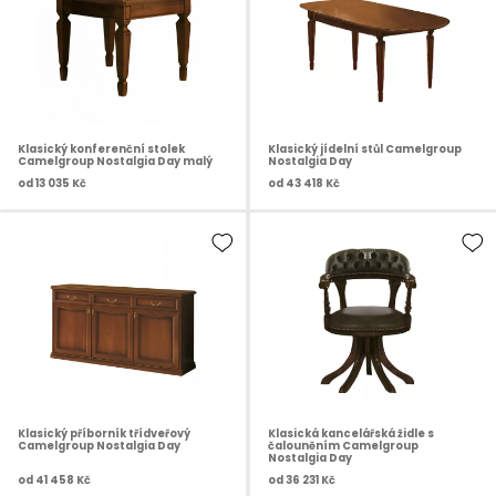
Klasický konferenční stolek
Klasický jídelní stůl Camelgroup
Camelgroup Nostalgia Day malý
Nostalgia Day
od
13 035 Kč
od
43 418 Kč
Klasický příborník třídveřový
Klasická kancelářská židle s
Camelgroup Nostalgia Day
čalouněním Camelgroup
Nostalgia Day
od
41 458 Kč
od
36 231 Kč