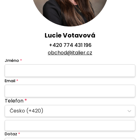
Lucie Votavová
+420 774 431 196
obchod@italier.cz
Jméno
*
Email
*
Telefon
*
Česko (+420)
Dotaz
*