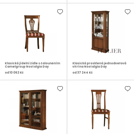
Klasická jídelní židle s čalouněním
Klasická prosklená jednodveřová
Camelgroup Nostalgia Day
vitrína Nostalgia Day
od
10 062 Kč
od
37 244 Kč