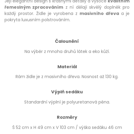
Její elegantní design s krásnými detaily a vysoce
kvalitním
řemeslným zpracováním
z ní dělají skvělý doplněk pro
každý prostor. Židle je vyrobena z
masivního dřeva
a je
pokryta luxusním polstrováním.
Čalounění
Na výběr z mnoha druhů látek a eko kůží.
Materiál
Rám židle je z masivního dřeva. Nosnost až 130 kg.
Výplň sedáku
Standardní výplní je polyuretanová pěna.
Rozměry
Š 52 cm x H 49 cm x V 103 cm / výška sedáku 46 cm