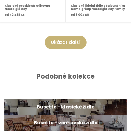
Klasická prosklená knihovna
Klasická jídelní židle s čalouněním
Nostalgia Day
Camelgroup Nostalgia Day Family
od
42 438 Kč
od
8 004 Kč
Ukázat další
Podobné kolekce
Busetto - klasické židle
Busetto - venkovské židle