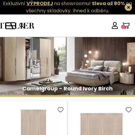
Exkluzivní
VÝPRODEJ
na showroomu!
Sleva až 80%
na
všechny skladovky.
Ihned k odběru.
0
Camelgroup - Round Ivory Birch
Camelgroup - Round Ivory Birch