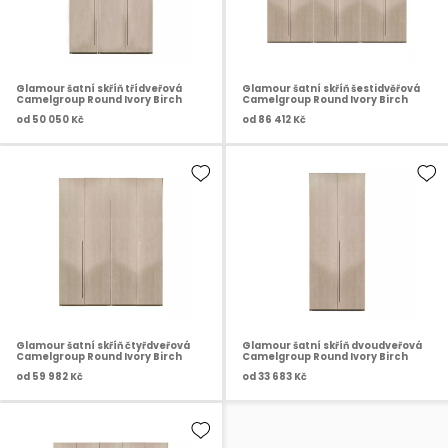
Glamour šatní skříň třídveřová
Glamour šatní skříň šestidvěřová
Camelgroup Round Ivory Birch
Camelgroup Round Ivory Birch
od
50 050 Kč
od
86 412 Kč
Glamour šatní skříň čtyřdveřová
Glamour šatní skříň dvoudveřová
Camelgroup Round Ivory Birch
Camelgroup Round Ivory Birch
od
59 982 Kč
od
33 683 Kč