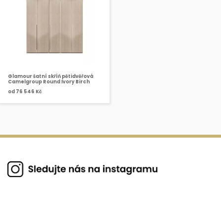
Glamour šatní skříň pětidvěřová
Camelgroup Round Ivory Birch
od
76 546 Kč