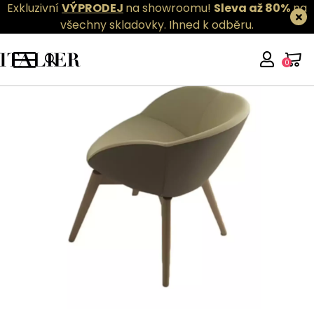
Exkluzivní
VÝPRODEJ
na showroomu!
Sleva až 80%
na
všechny skladovky.
Ihned k odběru.
0