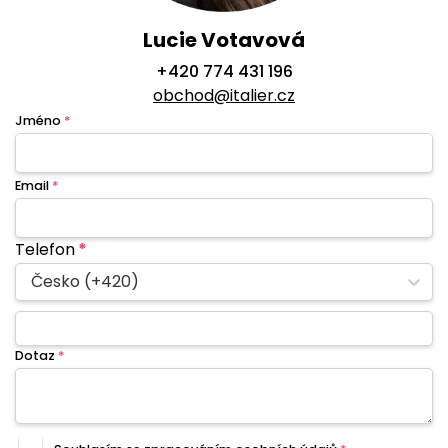
Lucie Votavová
+420 774 431 196
obchod@italier.cz
Jméno
*
Email
*
Telefon
*
Česko (+420)
Dotaz
*