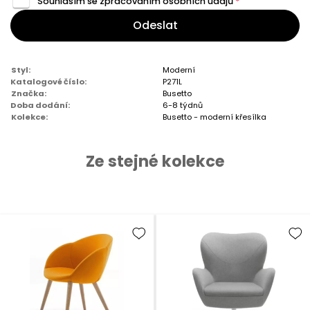
Souhlasím se zpracováním
osobních údajů
*
Odeslat
Styl:
Moderní
Katalogové číslo:
P271L
Značka:
Busetto
Doba dodání:
6-8 týdnů
Kolekce:
Busetto - moderní křesílka
Ze stejné kolekce