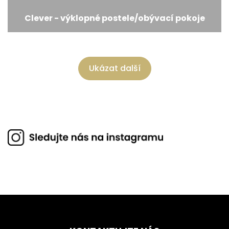
Clever - výklopné postele/obývací pokoje
Ukázat další