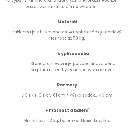
Na výběr z mnoha druhů látek, kůží a ekokůží nebo lze
zaslat vlastní látku přímo výrobci.
Materiál
Základna je z bukového dřeva, vnitřní rám je ocelový.
Nosnost až 110 kg.
Výplň sedáku
Standardní výplní je polyuretanová pěna.
Na přání může být s nehořlavou úpravou.
Rozměry
Š 64 x H 64 x V 81 cm / výška sedáku 46 cm
Hmotnost a balení
Hmotnost 11,3 kg, balení od 1 kusu křesílka.