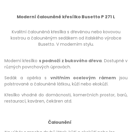
Moderní čalouněné křesílko Busetto P 271 L
Kvalitní čalouněná křesílka s dřevěnou nebo kovovou
kostrou a čalouněným sedákem od italského výrobce
Busetto. V moderním stylu.
Moderní křesílko
s podnoží z bukového dřeva
. Dostupné v
různých povrchových úpravách.
Sedák a opěrka s
vnitřním ocelovým rámem
jsou
polstrované a čalouněné látkou, kůží nebo ekokůží.
Křesílko vhodné do domácnosti, komerčních prostor, barů,
restaurací, kaváren, čekáren atd.
Čalounění