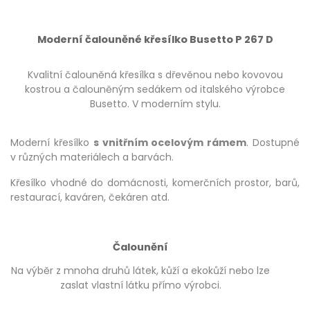
Moderní čalouněné křesílko Busetto P 267 D
Kvalitní čalouněná křesílka s dřevěnou nebo kovovou
kostrou a čalouněným sedákem od italského výrobce
Busetto. V moderním stylu.
Moderní křesílko
s vnitřním ocelovým rámem
. Dostupné
v různých materiálech a barvách.
Křesílko vhodné do domácnosti, komerčních prostor, barů,
restaurací, kaváren, čekáren atd.
Čalounění
Na výběr z mnoha druhů látek, kůží a ekokůží nebo lze
zaslat vlastní látku přímo výrobci.