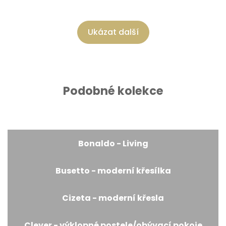
Ukázat další
Podobné kolekce
Bonaldo - Living
Busetto - moderní křesílka
Cizeta - moderní křesla
Clever - výklopné postele/obývací pokoje