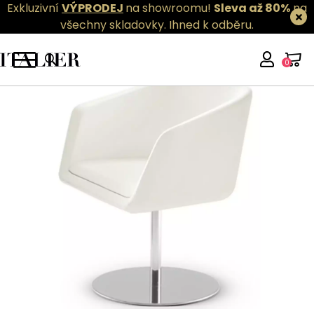
Exkluzivní
VÝPRODEJ
na showroomu!
Sleva až 80%
na
všechny skladovky.
Ihned k odběru.
0