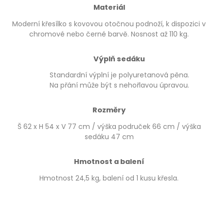
Materiál
Moderní křesílko s kovovou otočnou podnoží, k dispozici v
chromové nebo černé barvě. Nosnost až 110 kg.
Výplň sedáku
Standardní výplní je polyuretanová pěna.
Na přání může být s nehořlavou úpravou.
Rozměry
Š 62 x H 54 x V 77 cm / výška područek 66 cm / výška
sedáku 47 cm
Hmotnost a balení
Hmotnost 24,5 kg, balení od 1 kusu křesla.