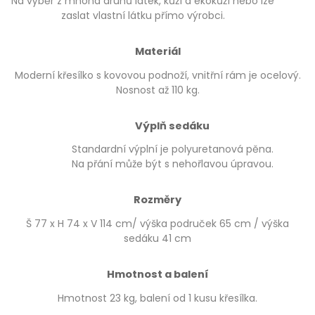
Na výběr z mnoha druhů látek, kůží a ekokůží nebo lze
zaslat vlastní látku přímo výrobci.
Materiál
Moderní křesílko s kovovou podnoží, vnitřní rám je ocelový.
Nosnost až 110 kg.
Výplň sedáku
Standardní výplní je polyuretanová pěna.
Na přání může být s nehořlavou úpravou.
Rozměry
Š 77 x H 74 x V 114 cm/ výška područek 65 cm / výška
sedáku 41 cm
Hmotnost a balení
Hmotnost 23 kg, balení od 1 kusu křesílka.