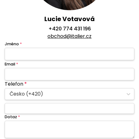
Lucie Votavová
+420 774 431 196
obchod@italier.cz
Jméno
*
Email
*
Telefon
*
Česko (+420)
Dotaz
*