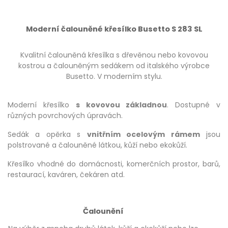
Moderní čalouněné křesílko Busetto S 283 SL
Kvalitní čalouněná křesílka s dřevěnou nebo kovovou
kostrou a čalouněným sedákem od italského výrobce
Busetto. V moderním stylu.
Moderní křesílko
s kovovou základnou
. Dostupné v
různých povrchových úpravách.
Sedák a opěrka s
vnitřním ocelovým rámem
jsou
polstrované a čalouněné látkou, kůží nebo ekokůží.
Křesílko vhodné do domácnosti, komerčních prostor, barů,
restaurací, kaváren, čekáren atd.
Čalounění