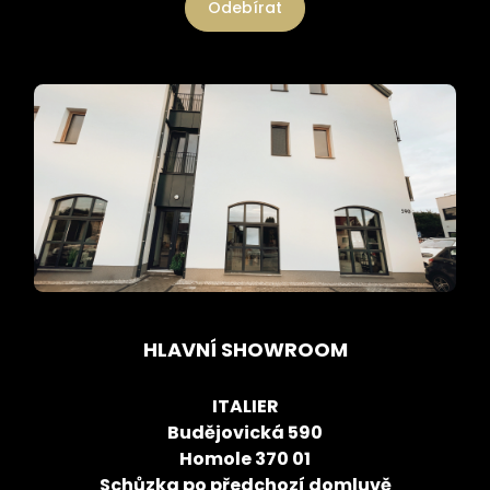
Odebírat
HLAVNÍ SHOWROOM
ITALIER
Budějovická 590
Homole 370 01
Schůzka po předchozí domluvě