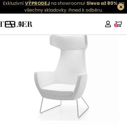
Exkluzivní
VÝPRODEJ
na showroomu!
Sleva až 80%
na
všechny skladovky.
Ihned k odběru.
0