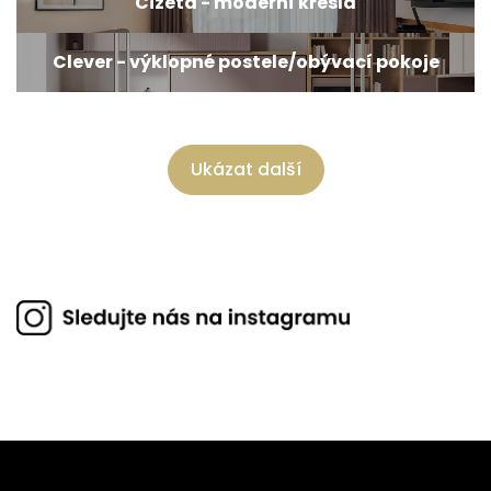
Cizeta - moderní křesla
Clever - výklopné postele/obývací pokoje
Ukázat další