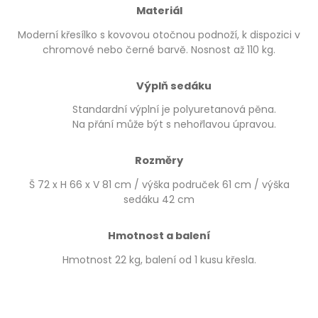
Materiál
Moderní křesílko s kovovou otočnou podnoží, k dispozici v
chromové nebo černé barvě. Nosnost až 110 kg.
Výplň sedáku
Standardní výplní je polyuretanová pěna.
Na přání může být s nehořlavou úpravou.
Rozměry
Š 72 x H 66 x V 81 cm / výška područek 61 cm / výška
sedáku 42 cm
Hmotnost a balení
Hmotnost 22 kg, balení od 1 kusu křesla.