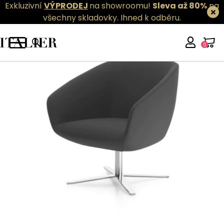
Exkluzivní
VÝPRODEJ
na showroomu!
Sleva až 80%
na
všechny skladovky.
Ihned k odběru.
0