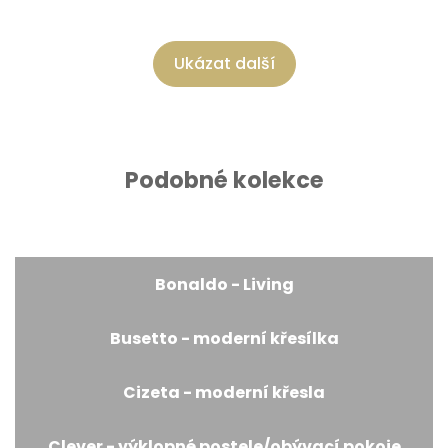
Ukázat další
Podobné kolekce
Bonaldo - Living
Busetto - moderní křesílka
Cizeta - moderní křesla
Clever - výklopné postele/obývací pokoje