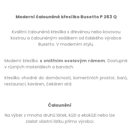
Moderní čalouněné křesílko Busetto P 263 Q
Kvalitní čalouněná křesílka s dřevěnou nebo kovovou
kostrou a čalouněným sedákem od italského výrobce
Busetto. V moderním stylu.
Moderní křesílko
s vnitřním ocelovým rámem
. Dostupné
v různých materiálech a barvách.
Křesílko vhodné do domácnosti, komerčních prostor, barů,
restaurací, kaváren, čekáren atd.
Čalounění
Na výběr z mnoha druhů látek, kůží a ekokůží nebo lze
zaslat vlastní látku přímo výrobci.