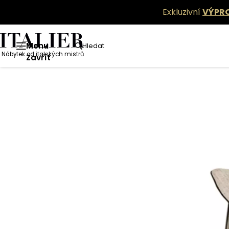
Exkluzivní
VÝPR
Menu
Hledat
Nábytek od italských mistrů
Zavřít