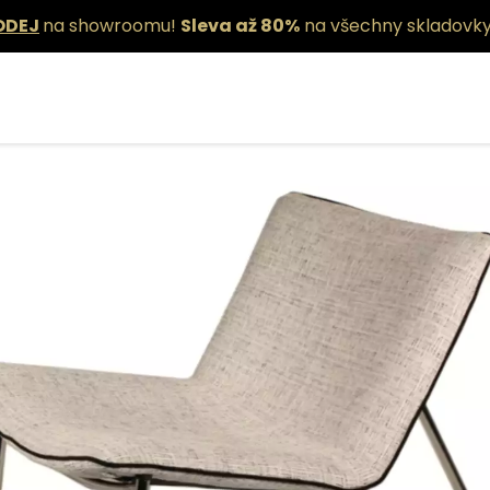
ODEJ
na showroomu!
Sleva až 80%
na všechny skladovky