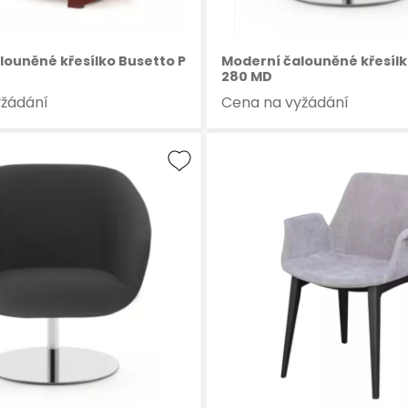
louněné křesílko Busetto P
Moderní čalouněné křesílk
280 MD
yžádání
Cena na vyžádání