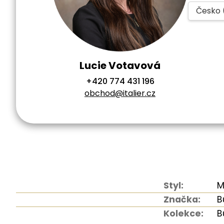
Česko 
Lucie Votavová
+420 774 431 196
obchod@italier.cz
Styl:
M
Značka:
B
Kolekce:
B