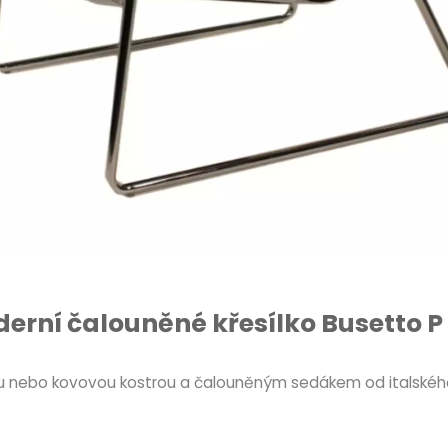
erní čalouněné křesílko Busetto P
nou nebo kovovou kostrou a čalouněným sedákem od italskéh