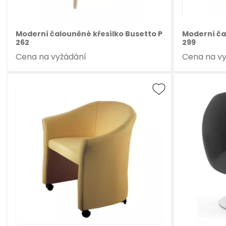
Moderní čalouněné křesílko Busetto P
Moderní ča
262
299
Cena na vyžádání
Cena na v