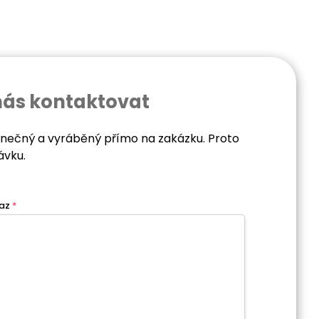
nás kontaktovat
dinečný a vyráběný přímo na zakázku. Proto
ávku.
az
*