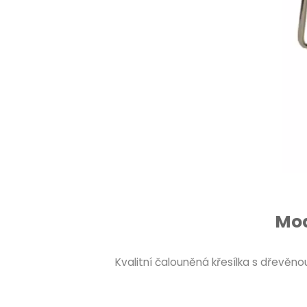
Mod
Kvalitní čalouněná křesílka s dřevě