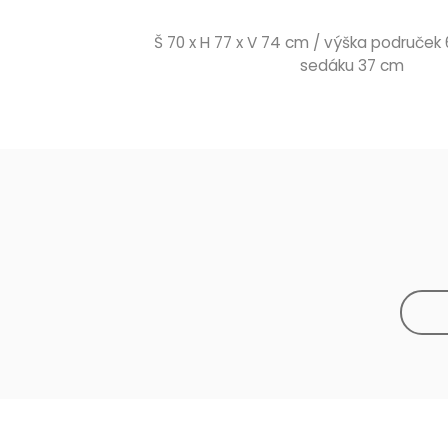
Š 70 x H 77 x V 74 cm / výška područek
sedáku 37 cm