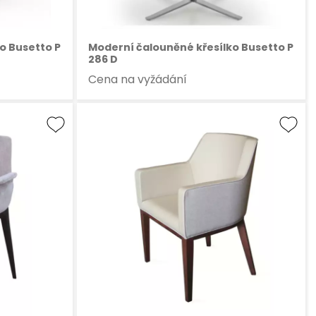
o Busetto P
Moderní čalouněné křesílko Busetto P
286 D
Cena na vyžádání