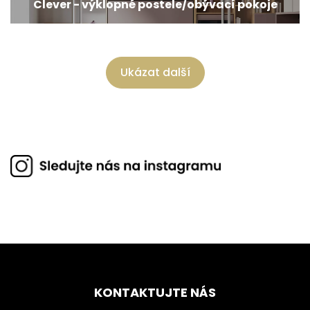
Clever - výklopné postele/obývací pokoje
Ukázat další
KONTAKTUJTE NÁS