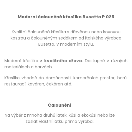
Moderní čalouněné křesílko Busetto P 026
Kvalitní čalouněná křesílka s dřevěnou nebo kovovou
kostrou a čalouněným sedákem od italského výrobce
Busetto. V moderním stylu.
Moderní křesílko
z kvalitního dřeva
. Dostupné v různých
materiálech a barvách.
Křesílko vhodné do domácnosti, komerčních prostor, barů,
restaurací, kaváren, čekáren atd.
Čalounění
Na výběr z mnoha druhů látek, kůží a ekokůží nebo lze
zaslat vlastní látku přímo výrobci.