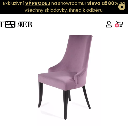
Exkluzivní
VÝPRODEJ
na showroomu!
Sleva až 80%
na
všechny skladovky.
Ihned k odběru.
0