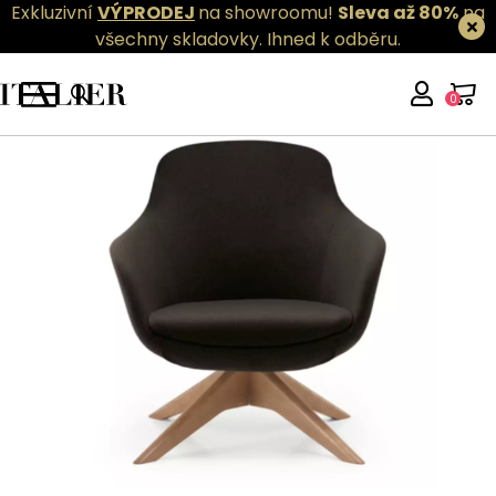
Exkluzivní
VÝPRODEJ
na showroomu!
Sleva až 80%
na
všechny skladovky.
Ihned k odběru.
0