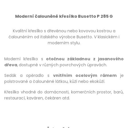
Moderní čalouněné křesílko Busetto P 285 G
Kvalitní křesílko s dřevěnou nebo kovovou kostrou a
čalouněním od italského výrobce Busetto. V klasickém i
moderním stylu.
Moderní křesílko s
otočnou základnou z jasanového
dřeva
,
dostupné v různých povrchových úpravách.
Sedák a opěradlo s
vnitřním ocelovým rámem
je
polstrované a čalouněné látkou, kůží nebo ekokůží.
Křesílko vhodné do domácnosti, komerčních prostor, barů,
restaurací, kaváren, čekáren atd.