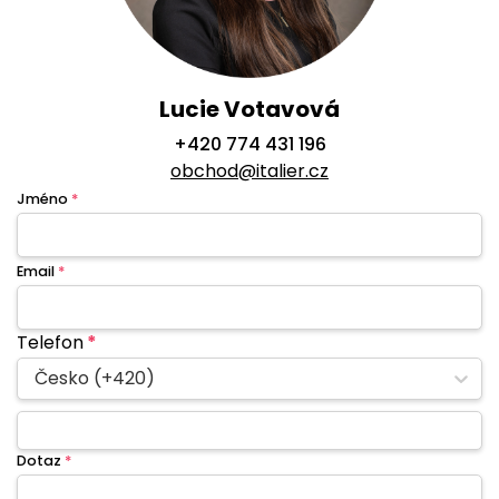
Lucie Votavová
+420 774 431 196
obchod@italier.cz
Jméno
*
Email
*
Telefon
*
Česko (+420)
Dotaz
*