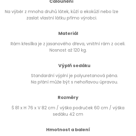
Čalounění
Na výběr z mnoha druhů látek, kůží a ekokůží nebo lze
zaslat vlastní látku přímo výrobci.
Materiál
Rám křesílka je z jasanového dřeva, vnitřní rám z oceli.
Nosnost až 120 kg.
Výplň sedáku
Standardní výplní je polyuretanová pěna.
Na přání může být s nehořlavou úpravou.
Rozměry
Š 81 x H 76 x V 82 cm / výška područek 60 cm / výška
sedáku 42 cm
Hmotnost a balení