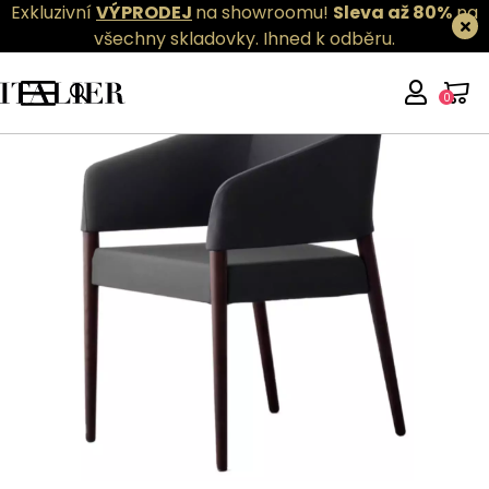
Exkluzivní
VÝPRODEJ
na showroomu!
Sleva až 80%
na
všechny skladovky.
Ihned k odběru.
0