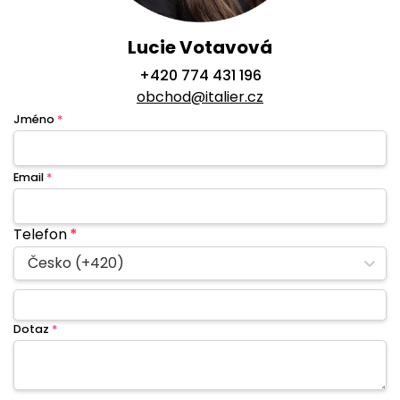
Lucie Votavová
+420 774 431 196
obchod@italier.cz
Jméno
*
Email
*
Telefon
*
Česko (+420)
Dotaz
*