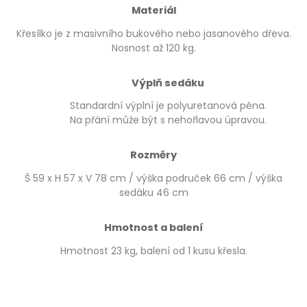
Materiál
Křesílko je z masivního bukového nebo jasanového dřeva.
Nosnost až 120 kg.
Výplň sedáku
Standardní výplní je polyuretanová pěna.
Na přání může být s nehořlavou úpravou.
Rozměry
Š 59 x H 57 x V 78 cm / výška područek 66 cm / výška
sedáku 46 cm
Hmotnost a balení
Hmotnost 23 kg, balení od 1 kusu křesla.