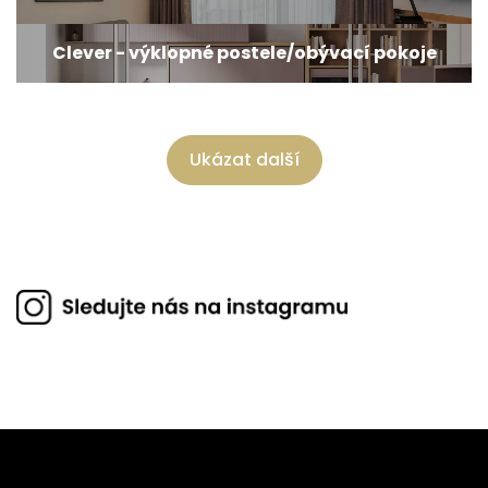
Clever - výklopné postele/obývací pokoje
Ukázat další