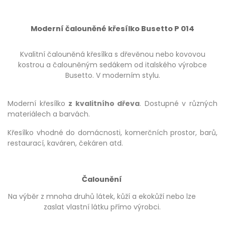
Moderní čalouněné křesílko Busetto P 014
Kvalitní čalouněná křesílka s dřevěnou nebo kovovou
kostrou a čalouněným sedákem od italského výrobce
Busetto. V moderním stylu.
Moderní křesílko
z kvalitního dřeva
. Dostupné v různých
materiálech a barvách.
Křesílko vhodné do domácnosti, komerčních prostor, barů,
restaurací, kaváren, čekáren atd.
Čalounění
Na výběr z mnoha druhů látek, kůží a ekokůží nebo lze
zaslat vlastní látku přímo výrobci.