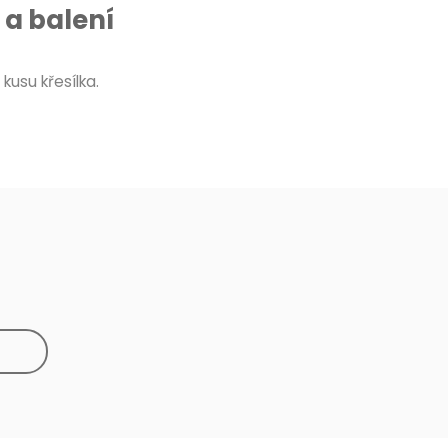
a balení
 kusu křesílka.