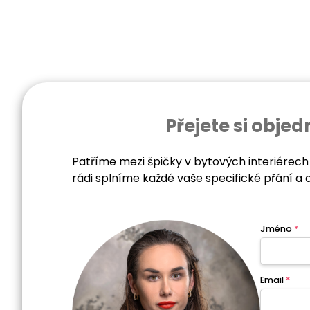
Přejete si obj
Patříme mezi špičky v bytových interiérech
rádi splníme každé vaše specifické přání a 
Jméno
*
Email
*