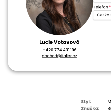
Telefon
*
Česko 
Lucie Votavová
+420 774 431 196
obchod@italier.cz
Styl:
M
Značka:
B