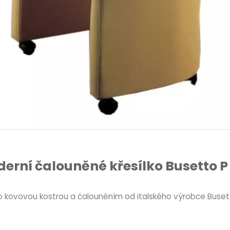
erní čalouněné křesílko Busetto P
bo kovovou kostrou a čalouněním od italského výrobce Busett