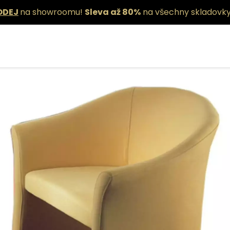
ODEJ
na showroomu!
Sleva až 80%
na všechny skladovky