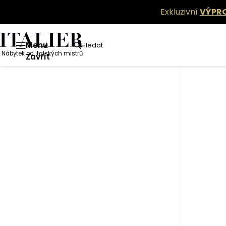
Exkluzivní
VÝPR
Menu
Hledat
Nábytek od italských mistrů
Zavřít