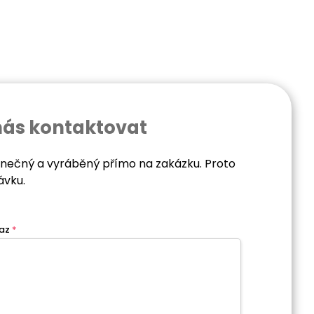
nás kontaktovat
dinečný a vyráběný přímo na zakázku. Proto
ávku.
az
*