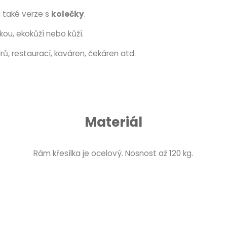
ci také verze s
kolečky
.
tkou, ekokůží nebo kůží.
ů, restaurací, kaváren, čekáren atd.
Materiál
Rám křesílka je ocelový. Nosnost až 120 kg.