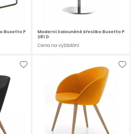
o Busetto P
Moderní čalouněné křesílko Busetto P
281 D
Cena na vyžádání