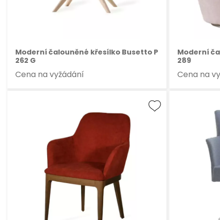
Moderní čalouněné křesílko Busetto P
Moderní ča
262 G
289
Cena na vyžádání
Cena na v