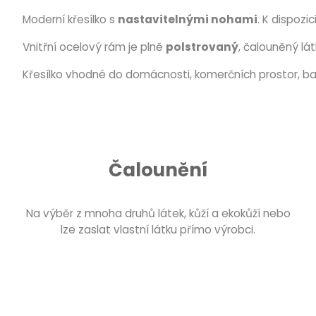
Moderní křesílko s
nastavitelnými nohami
. K dispozi
Vnitřní ocelový rám je plně
polstrovaný
, čalouněný lá
Křesílko vhodné do domácnosti, komerčních prostor, bar
Čalounění
Na výběr z mnoha druhů látek, kůží a ekokůží nebo
lze zaslat vlastní látku přímo výrobci.