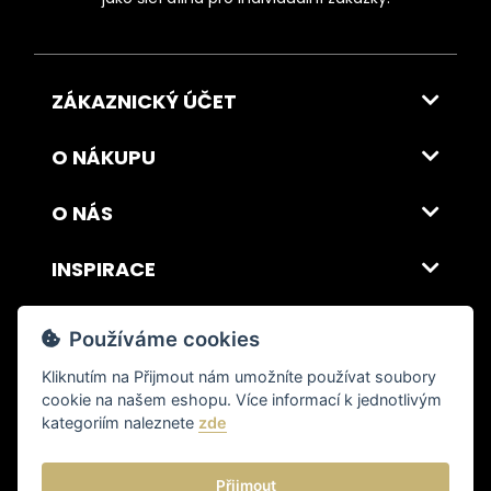
ZÁKAZNICKÝ ÚČET
O NÁKUPU
O NÁS
INSPIRACE
DOPRAVA A PLATBA
Používáme cookies
Kliknutím na
Přijmout
nám umožníte používat soubory
cookie na našem eshopu. Více informací k jednotlivým
© 2026 ITALSKY INTERIER s.r.o. Vytvořilo INIZIO Internet Media s.r.o.
|
nastavení cookies
kategoriím naleznete
zde
Přijmout