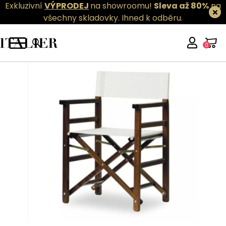
Exkluzivní
VÝPRODEJ
na showroomu!
Sleva až 80%
na
všechny skladovky.
Ihned k odběru.
0