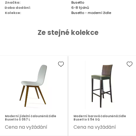
Značka:
Busetto
Doba dodání:
6-8 týdnů
Kolekce:
Busetto - moderní židle
Ze stejné kolekce
Moderní jídelní čalouněná židle
Moderní barová čalouněná židle
Busetto S 057 L
Busetto S 114 SQ
Cena na vyžádání
Cena na vyžádání