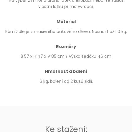
Na výběr z mnoha druhů látek a ekokůží, nebo lze zaslat
vlastní látku přímo výrobci.
Materiál
Rám židle je z masivního bukového dřeva. Nosnost až 110 kg.
Rozměry
Š 57 x H 47 x V 85 cm / výška sedáku 46 cm
Hmotnost a balení
6 kg, balení od 2 kusů židlí.
Ke stažení: