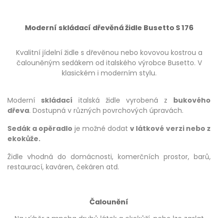
Moderní skládací dřevěná židle Busetto S 176
Kvalitní jídelní židle s dřevěnou nebo kovovou kostrou a
čalouněným sedákem od italského výrobce Busetto. V
klasickém i moderním stylu.
Moderní
skládací
italská židle vyrobená z
bukového
dřeva
. Dostupná v různých povrchových úpravách.
Sedák a opěradlo
je možné dodat
v látkové verzi nebo z
ekokůže.
Židle vhodná do domácnosti, komerčních prostor, barů,
restaurací, kaváren, čekáren atd.
Čalounění