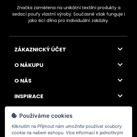
Značka zaměřena na unikátní textilní produkty a
sedací poufy vlastní výroby. Současně však funguje i
jako šicí dílna pro individuální zakázky.
ZÁKAZNICKÝ ÚČET
O NÁKUPU
O NÁS
INSPIRACE
DOPRAVA A PLATBA
Používáme cookies
Kliknutím na
Přijmout
nám umožníte používat soubory
cookie na našem eshopu. Více informací k jednotlivým
© 2026 ITALSKY INTERIER s.r.o. Vytvořilo INIZIO Internet Media s.r.o.
|