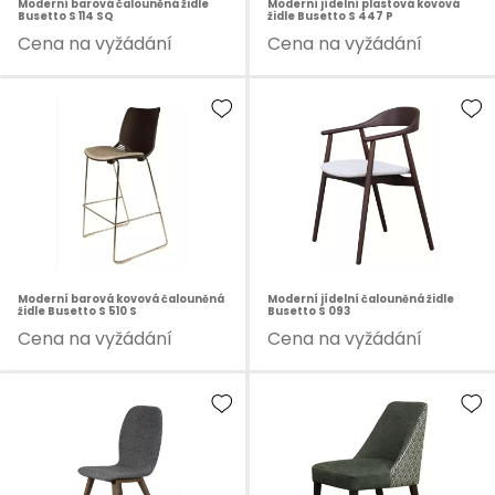
Moderní barová čalouněná židle
Moderní jídelní plastová kovová
Busetto S 114 SQ
židle Busetto S 447 P
Cena na vyžádání
Cena na vyžádání
Moderní barová kovová čalouněná
Moderní jídelní čalouněná židle
židle Busetto S 510 S
Busetto S 093
Cena na vyžádání
Cena na vyžádání