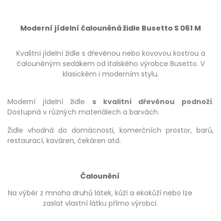
Moderní jídelní čalouněná židle Busetto S 061 M
Kvalitní jídelní židle s dřevěnou nebo kovovou kostrou a
čalouněným sedákem od italského výrobce Busetto. V
klasickém i moderním stylu.
Moderní jídelní židle
s kvalitní dřevěnou podnoží
.
Dostupná v různých materiálech a barvách.
Židle vhodná do domácnosti, komerčních prostor, barů,
restaurací, kaváren, čekáren atd.
Čalounění
Na výběr z mnoha druhů látek, kůží a ekokůží nebo lze
zaslat vlastní látku přímo výrobci.