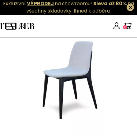
Exkluzivní
VÝPRODEJ
na showroomu!
Sleva až 80%
na
všechny skladovky.
Ihned k odběru.
0