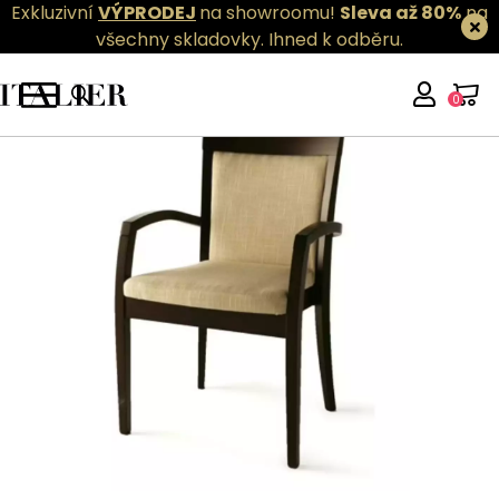
Exkluzivní
VÝPRODEJ
na showroomu!
Sleva až 80%
na
všechny skladovky.
Ihned k odběru.
0