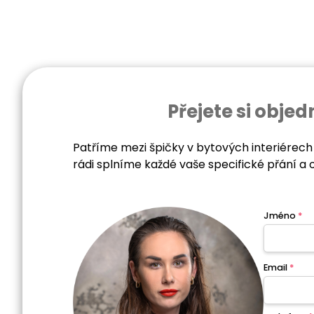
Přejete si obj
Patříme mezi špičky v bytových interiérech
rádi splníme každé vaše specifické přání a 
Jméno
*
Email
*