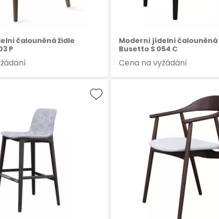
elní čalouněná židle
Moderní jídelní čalouněná 
03 P
Busetto S 054 C
yžádání
Cena na vyžádání