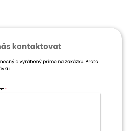
nás kontaktovat
dinečný a vyráběný přímo na zakázku. Proto
ávku.
az
*