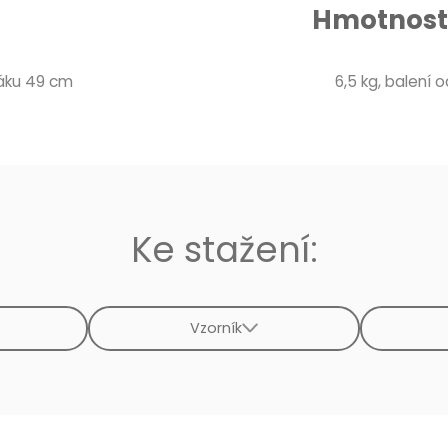
Hmotnost 
dáku 49 cm
6,5 kg, balení od
Ke stažení:
Vzorník