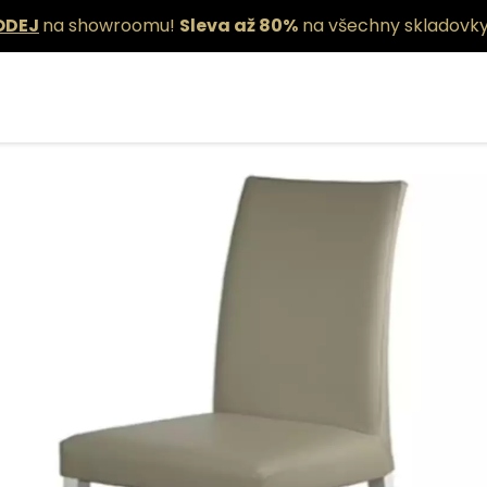
ODEJ
na showroomu!
Sleva až 80%
na všechny skladovky