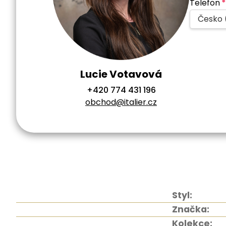
Telefon
*
Česko 
Lucie Votavová
+420 774 431 196
obchod@italier.cz
Styl:
Značka:
Kolekce: