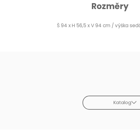
Rozměry
Š 94 x H 56,5 x V 94 cm / výška se
Katalog