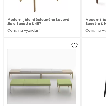
Moderní jídelní čalouněná kovová
Moderní jíd
židle Busetto S 457
Busetto S 1
Cena na vyžádání
Cena na v