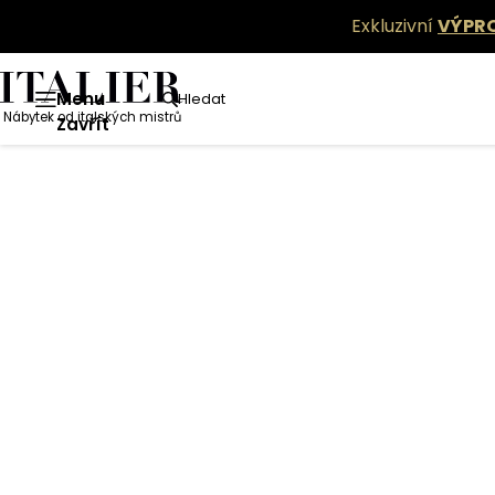
Exkluzivní
VÝPR
Menu
Hledat
Nábytek od italských mistrů
Zavřít