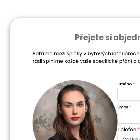
Přejete si obj
Patříme mezi špičky v bytových interiérech
rádi splníme každé vaše specifické přání a 
Jméno
*
Email
*
Telefon
*
Česko 