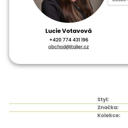
Lucie Votavová
+420 774 431 196
obchod@italier.cz
Styl:
Značka:
Kolekce: