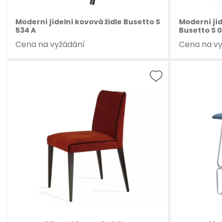
Moderní jídelní kovová židle Busetto S
Moderní jíd
534 A
Busetto S 
Cena na vyžádání
Cena na v