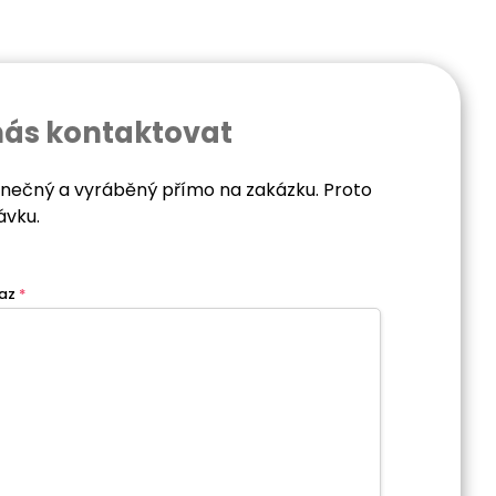
nás kontaktovat
dinečný a vyráběný přímo na zakázku. Proto
ávku.
az
*