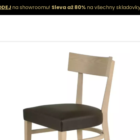
ODEJ
na showroomu!
Sleva až 80%
na všechny skladovky