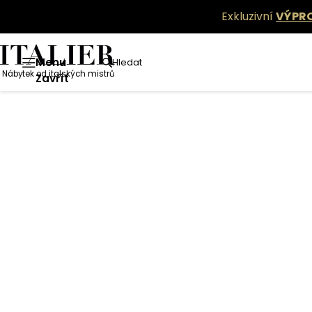
Exkluzivní
VÝPR
Menu
Hledat
Nábytek od italských mistrů
Zavřít