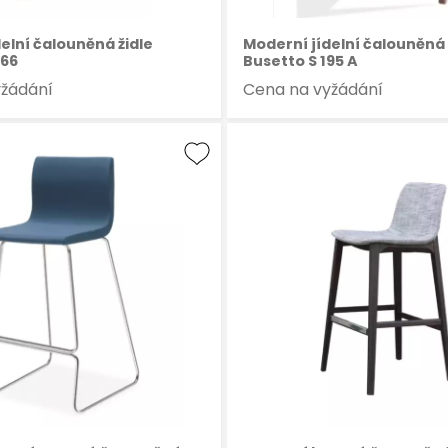
elní čalouněná židle
Moderní jídelní čalouněná 
066
Busetto S 195 A
yžádání
Cena na vyžádání