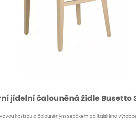
í jídelní čalouněná židle Busetto 
 kovovou kostrou a čalouněným sedákem od italského výrobce