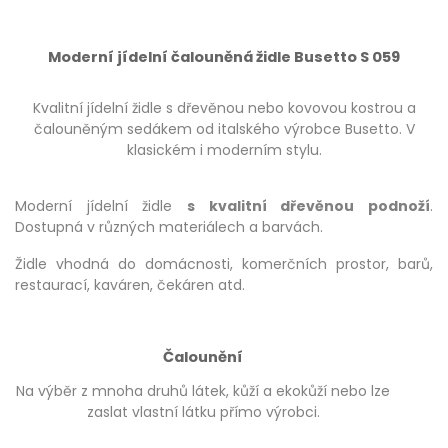
Moderní jídelní čalouněná židle Busetto S 059
Kvalitní jídelní židle s dřevěnou nebo kovovou kostrou a
čalouněným sedákem od italského výrobce Busetto. V
klasickém i moderním stylu.
Moderní jídelní židle
s kvalitní dřevěnou podnoží
.
Dostupná v různých materiálech a barvách.
Židle vhodná do domácnosti, komerčních prostor, barů,
restaurací, kaváren, čekáren atd.
Čalounění
Na výběr z mnoha druhů látek, kůží a ekokůží nebo lze
zaslat vlastní látku přímo výrobci.