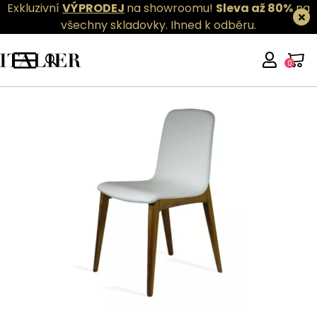
Exkluzivní
VÝPRODEJ
na showroomu!
Sleva až 80%
na
všechny skladovky.
Ihned k odběru.
0