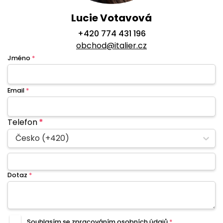
Lucie Votavová
+420 774 431 196
obchod@italier.cz
Jméno
*
Email
*
Telefon
*
Česko (+420)
Dotaz
*
Souhlasím se zpracováním
osobních údajů
*