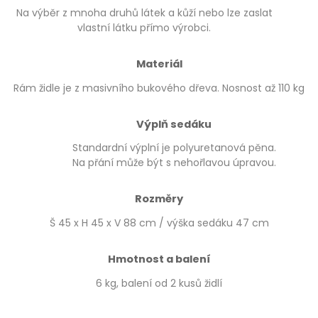
Na výběr z mnoha druhů látek a kůží nebo lze zaslat
vlastní látku přímo výrobci.
Materiál
Rám židle je z masivního bukového dřeva. Nosnost až 110 kg
Výplň sedáku
Standardní výplní je polyuretanová pěna.
Na přání může být s nehořlavou úpravou.
Rozměry
Š 45 x H 45 x V 88 cm / výška sedáku 47 cm
Hmotnost a balení
6 kg, balení od 2 kusů židlí