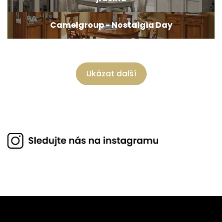
Camelgroup - Nostalgia Day
Ukázat další