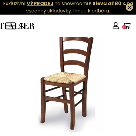
Exkluzivní
VÝPRODEJ
na showroomu!
Sleva až 80%
na
všechny skladovky.
Ihned k odběru.
0