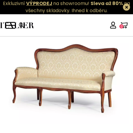
Exkluzivní
VÝPRODEJ
na showroomu!
Sleva až 80%
na
všechny skladovky.
Ihned k odběru.
0