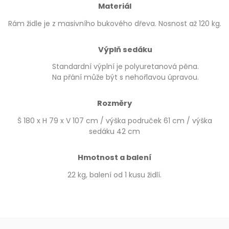
Materiál
Rám židle je z masivního bukového dřeva. Nosnost až 120 kg.
Výplň sedáku
Standardní výplní je polyuretanová pěna.
Na přání může být s nehořlavou úpravou.
Rozměry
Š 180 x H 79 x V 107 cm / výška područek 61 cm / výška
sedáku 42 cm
Hmotnost a balení
22 kg, balení od 1 kusu židlí.