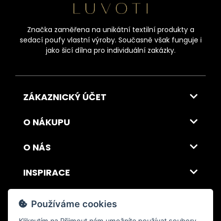
Značka zaměřena na unikátní textilní produkty a
sedací poufy vlastní výroby. Současně však funguje i
jako šicí dílna pro individuální zakázky.
ZÁKAZNICKÝ ÚČET
O NÁKUPU
O NÁS
INSPIRACE
DOPRAVA A PLATBA
Používáme cookies
Kliknutím na
Přijmout
nám umožníte používat soubory