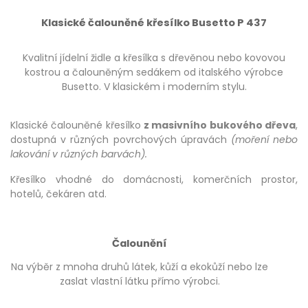
Klasické čalouněné křesílko Busetto P 437
Kvalitní jídelní židle a křesílka s dřevěnou nebo kovovou
kostrou a čalouněným sedákem od italského výrobce
Busetto. V klasickém i moderním stylu.
Klasické čalouněné křesílko
z masivního bukového dřeva
,
dostupná v různých povrchových úpravách
(moření nebo
lakování v různých barvách).
Křesílko vhodné do domácnosti, komerčních prostor,
hotelů, čekáren atd.
Čalounění
Na výběr z mnoha druhů látek, kůží a ekokůží nebo lze
zaslat vlastní látku přímo výrobci.