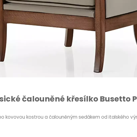
sické čalouněné křesílko Busetto P
u nebo kovovou kostrou a čalouněným sedákem od italského vý