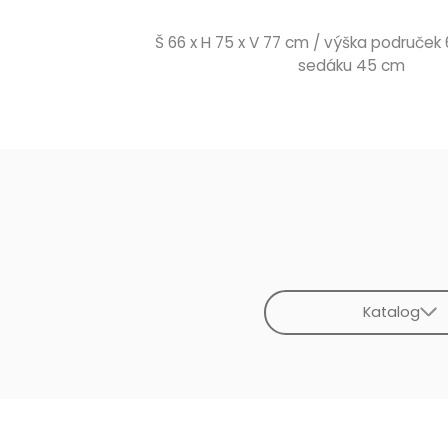
Š 66 x H 75 x V 77 cm / výška područek
sedáku 45 cm
Katalog