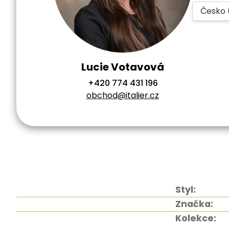
Česko 
Lucie Votavová
+420 774 431 196
obchod@italier.cz
Styl:
Značka:
Kolekce: