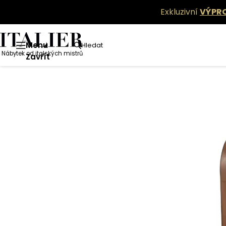
Exkluzivní
VÝPR
Menu
Hledat
Nábytek od italských mistrů
Zavřít