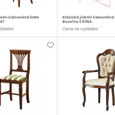
delní čalouněná židle
Klasická jídelní čalouněná 
747
Busetto S 636A
yžádání
Cena na vyžádání