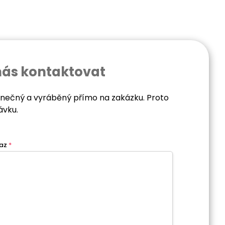
nás kontaktovat
dinečný a vyráběný přímo na zakázku. Proto
ávku.
az
*