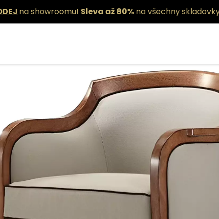
ODEJ
na showroomu!
Sleva až 80%
na všechny skladovky