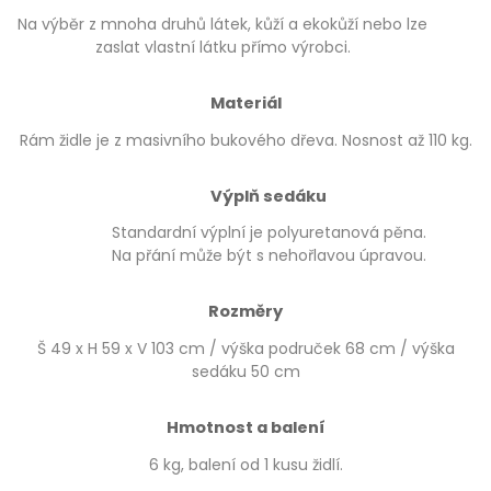
Na výběr z mnoha druhů látek, kůží a ekokůží nebo lze
zaslat vlastní látku přímo výrobci.
Materiál
Rám židle je z masivního bukového dřeva. Nosnost až 110 kg.
Výplň sedáku
Standardní výplní je polyuretanová pěna.
Na přání může být s nehořlavou úpravou.
Rozměry
Š 49 x H 59 x V 103 cm / výška područek 68 cm / výška
sedáku 50 cm
Hmotnost a balení
6 kg, balení od 1 kusu židlí.