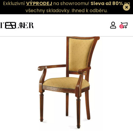
Exkluzivní
VÝPRODEJ
na showroomu!
Sleva až 80%
na
všechny skladovky.
Ihned k odběru.
0