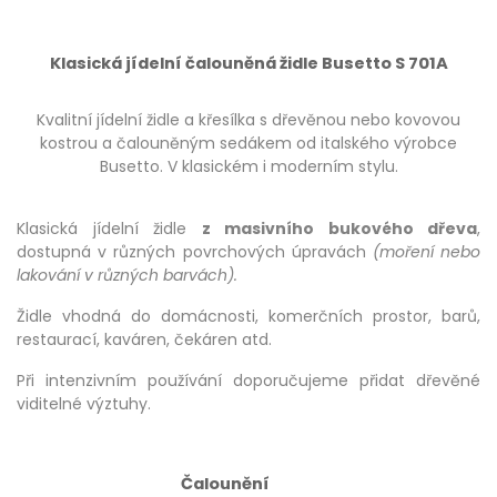
Klasická jídelní čalouněná židle Busetto S 701A
Kvalitní jídelní židle a křesílka s dřevěnou nebo kovovou
kostrou a čalouněným sedákem od italského výrobce
Busetto. V klasickém i moderním stylu.
Klasická jídelní židle
z masivního bukového dřeva
,
dostupná v různých povrchových úpravách
(moření nebo
lakování v různých barvách).
Židle vhodná do domácnosti, komerčních prostor, barů,
restaurací, kaváren, čekáren atd.
Při intenzivním používání doporučujeme přidat dřevěné
viditelné výztuhy.
Čalounění