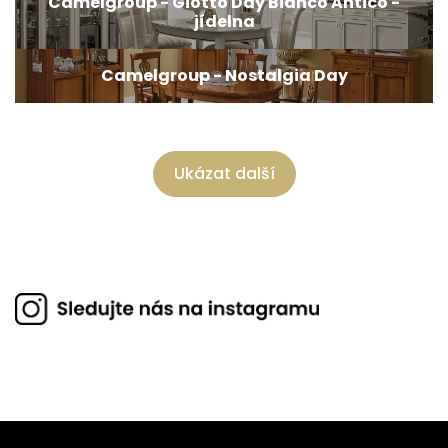
Camelgroup - Giotto Day Bianco Antico -
jídelna
Camelgroup - Nostalgia Day
Ukázat další