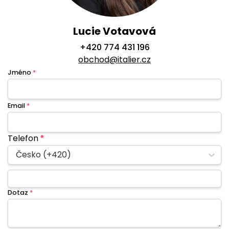
Lucie Votavová
+420 774 431 196
obchod@italier.cz
Jméno
*
Email
*
Telefon
*
Česko (+420)
Dotaz
*