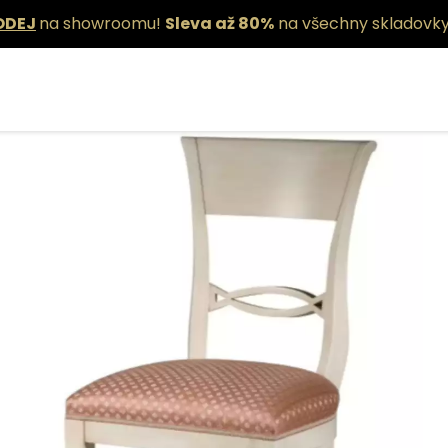
ODEJ
na showroomu!
Sleva až 80%
na všechny skladovky