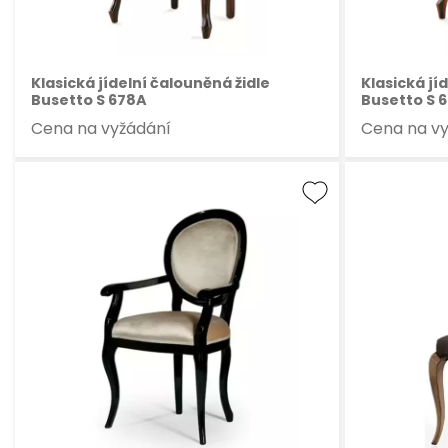
Klasická jídelní čalouněná židle
Klasická jí
Busetto S 678A
Busetto S 6
Cena na vyžádání
Cena na v