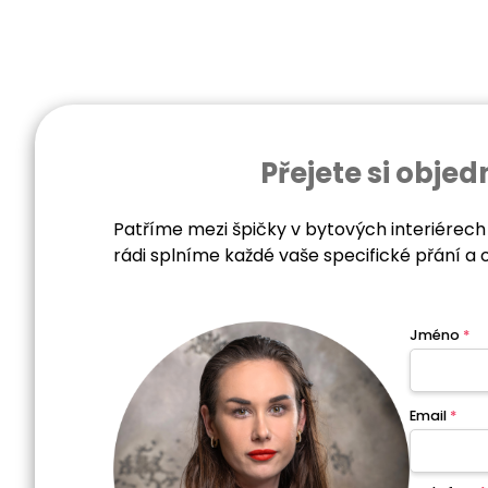
Přejete si obj
Patříme mezi špičky v bytových interiérech
rádi splníme každé vaše specifické přání a 
Jméno
*
Email
*