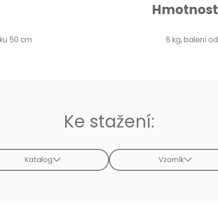
Hmotnost 
áku 50 cm
6 kg, balení od 
Ke stažení:
Katalog
Vzorník