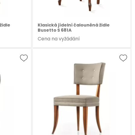
židle
Klasická jídelní čalouněná židle
Busetto S 681A
Cena na vyžádání