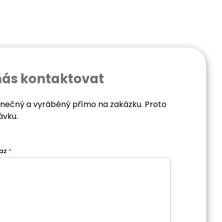
nás kontaktovat
dinečný a vyráběný přímo na zakázku. Proto
ávku.
az
*