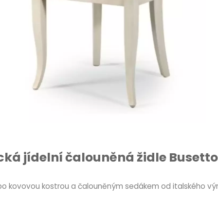
cká jídelní čalouněná židle Busetto
u nebo kovovou kostrou a čalouněným sedákem od italského vý