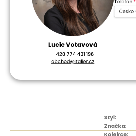
Telefon
*
Česko 
Lucie Votavová
+420 774 431 196
obchod@italier.cz
Styl:
Značka:
Kolekce: