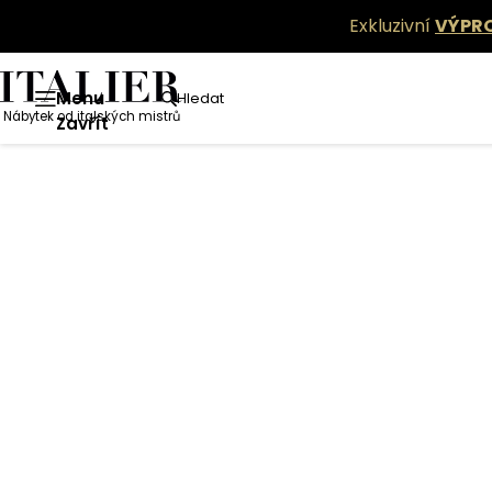
Exkluzivní
VÝPR
Menu
Hledat
Nábytek od italských mistrů
Zavřít