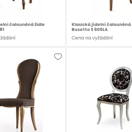
delní čalouněná židle
Klasická jídelní čalouněná 
81
Busetto S 605LA
yžádání
Cena na vyžádání