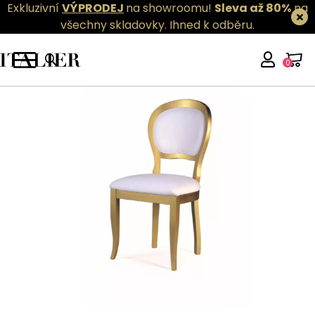
Exkluzivní
VÝPRODEJ
na showroomu!
Sleva až 80%
na
všechny skladovky.
Ihned k odběru.
0