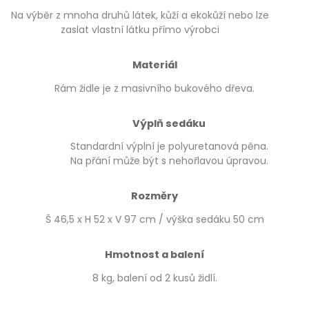
Na výběr z mnoha druhů látek, kůží a ekokůží nebo lze
zaslat vlastní látku přímo výrobci
Materiál
Rám židle je z masivního bukového dřeva.
Výplň sedáku
Standardní výplní je polyuretanová pěna.
Na přání může být s nehořlavou úpravou.
Rozměry
Š 46,5 x H 52 x V 97 cm / výška sedáku 50 cm
Hmotnost a balení
8 kg, balení od 2 kusů židlí.