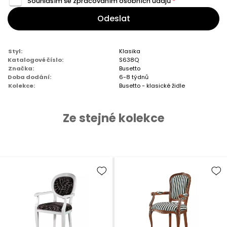
Souhlasím se zpracováním
osobních údajů
*
Odeslat
Styl:
Klasika
Katalogové číslo:
S638Q
Značka:
Busetto
Doba dodání:
6-8 týdnů
Kolekce:
Busetto - klasické židle
Ze stejné kolekce