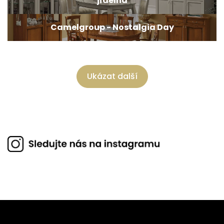
jídelna
Camelgroup - Nostalgia Day
Ukázat další