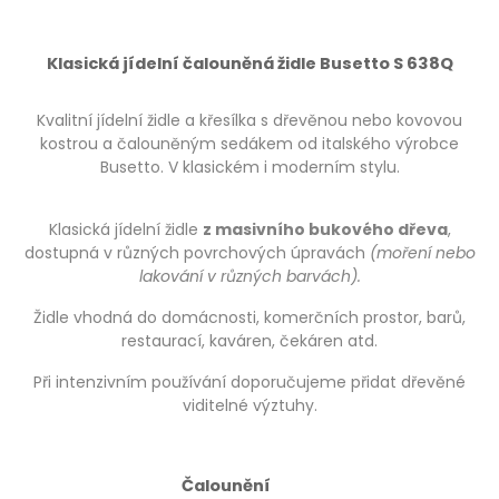
Klasická jídelní čalouněná židle Busetto S 638Q
Kvalitní jídelní židle a křesílka s dřevěnou nebo kovovou
kostrou a čalouněným sedákem od italského výrobce
Busetto. V klasickém i moderním stylu.
Klasická jídelní židle
z masivního bukového dřeva
,
dostupná v různých povrchových úpravách
(moření nebo
lakování v různých barvách).
Židle vhodná do domácnosti, komerčních prostor, barů,
restaurací, kaváren, čekáren atd.
Při intenzivním používání doporučujeme přidat dřevěné
viditelné výztuhy.
Čalounění