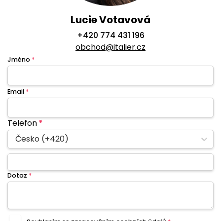
Lucie Votavová
+420 774 431 196
obchod@italier.cz
Jméno
*
Email
*
Telefon
*
Česko (+420)
Dotaz
*